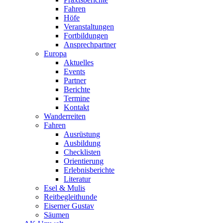
Fahren
Höfe
Veranstaltungen
Fortbildungen
Ansprechpartner
Europa
Aktuelles
Events
Partner
Berichte
Termine
Kontakt
Wanderreiten
Fahren
Ausrüstung
Ausbildung
Checklisten
Orientierung
Erlebnisberichte
Literatur
Esel & Mulis
Reitbegleithunde
Eiserner Gustav
Säumen