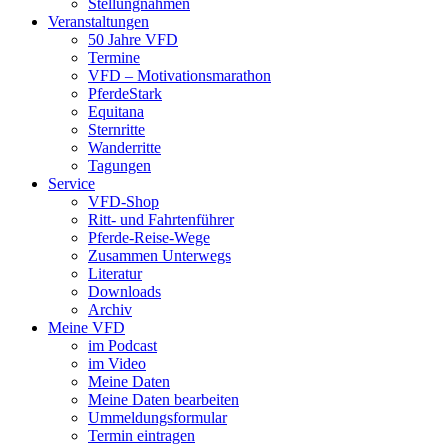
Stellungnahmen
Veranstaltungen
50 Jahre VFD
Termine
VFD – Motivationsmarathon
PferdeStark
Equitana
Sternritte
Wanderritte
Tagungen
Service
VFD-Shop
Ritt- und Fahrtenführer
Pferde-Reise-Wege
Zusammen Unterwegs
Literatur
Downloads
Archiv
Meine VFD
im Podcast
im Video
Meine Daten
Meine Daten bearbeiten
Ummeldungsformular
Termin eintragen