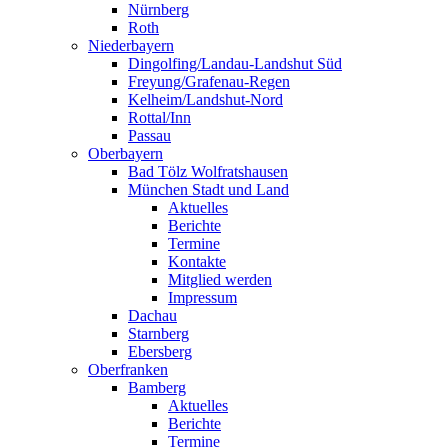
Nürnberg
Roth
Niederbayern
Dingolfing/Landau-Landshut Süd
Freyung/Grafenau-Regen
Kelheim/Landshut-Nord
Rottal/Inn
Passau
Oberbayern
Bad Tölz Wolfratshausen
München Stadt und Land
Aktuelles
Berichte
Termine
Kontakte
Mitglied werden
Impressum
Dachau
Starnberg
Ebersberg
Oberfranken
Bamberg
Aktuelles
Berichte
Termine