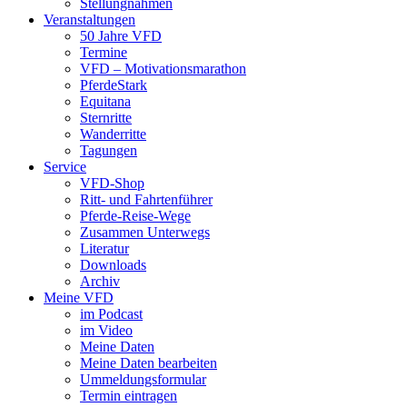
Stellungnahmen
Veranstaltungen
50 Jahre VFD
Termine
VFD – Motivationsmarathon
PferdeStark
Equitana
Sternritte
Wanderritte
Tagungen
Service
VFD-Shop
Ritt- und Fahrtenführer
Pferde-Reise-Wege
Zusammen Unterwegs
Literatur
Downloads
Archiv
Meine VFD
im Podcast
im Video
Meine Daten
Meine Daten bearbeiten
Ummeldungsformular
Termin eintragen