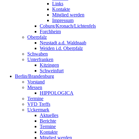
Links
Kontakte
Mitglied werden
Impressum
Coburg/Kronach/Lichtenfels
Forchheim
Oberpfalz
Neustadt a.d. Waldnaab
Weiden i.d. Oberpfalz
Schwaben
Unterfranken
Kitzingen
Schweinfurt
Berlin/Brandenburg
Vorstand
Messen
HIPPOLOGICA
Termine
VFD Treffs
Uckermark
Aktuelles
Berichte
Termine
Kontakte
Mitglied werden