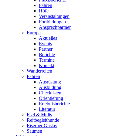
Fahren
Höfe
Veranstaltungen
Fortbildungen
Ansprechpartner
Europa
Aktuelles
Events
Partner
Berichte
Termine
Kontakt
Wanderreiten
Fahren
Ausrüstung
Ausbildung
Checklisten
Orientierung
Erlebnisberichte
Literatur
Esel & Mulis
Reitbegleithunde
Eiserner Gustav
Säumen