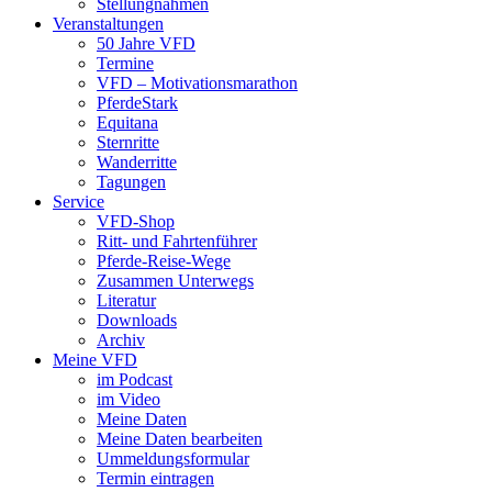
Stellungnahmen
Veranstaltungen
50 Jahre VFD
Termine
VFD – Motivationsmarathon
PferdeStark
Equitana
Sternritte
Wanderritte
Tagungen
Service
VFD-Shop
Ritt- und Fahrtenführer
Pferde-Reise-Wege
Zusammen Unterwegs
Literatur
Downloads
Archiv
Meine VFD
im Podcast
im Video
Meine Daten
Meine Daten bearbeiten
Ummeldungsformular
Termin eintragen