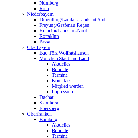
Nürnberg
Roth
Niederbayern
Dingolfing/Landau-Landshut Süd
Freyung/Grafenau-Regen
Kelheim/Landshut-Nord
Rottal/Inn
Passau
Oberbayern
Bad Tölz Wolfratshausen
München Stadt und Land
Aktuelles
Berichte
Termine
Kontakte
Mitglied werden
Impressum
Dachau
Starnberg
Ebersberg
Oberfranken
Bamberg
Aktuelles
Berichte
Termine