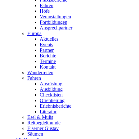
Fahren
Höfe
Veranstaltungen
Fortbildungen
Ansprechpartner
Europa
Aktuelles
Events
Partner
Berichte
Termine
Kontakt
Wanderreiten
Fahren
Ausrüstung
Ausbildung
Checklisten
Orientierung
Erlebnisberichte
Literatur
Esel & Mulis
Reitbegleithunde
Eiserner Gustav
Säumen