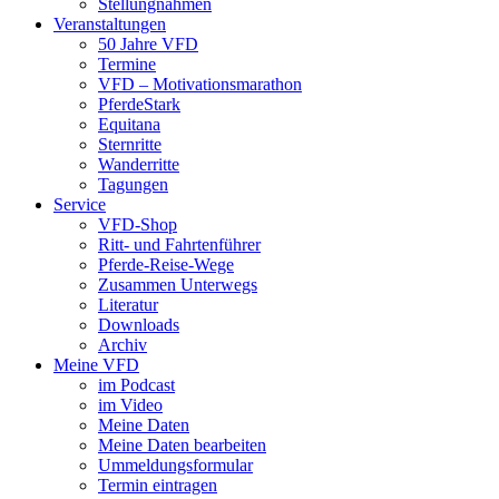
Stellungnahmen
Veranstaltungen
50 Jahre VFD
Termine
VFD – Motivationsmarathon
PferdeStark
Equitana
Sternritte
Wanderritte
Tagungen
Service
VFD-Shop
Ritt- und Fahrtenführer
Pferde-Reise-Wege
Zusammen Unterwegs
Literatur
Downloads
Archiv
Meine VFD
im Podcast
im Video
Meine Daten
Meine Daten bearbeiten
Ummeldungsformular
Termin eintragen