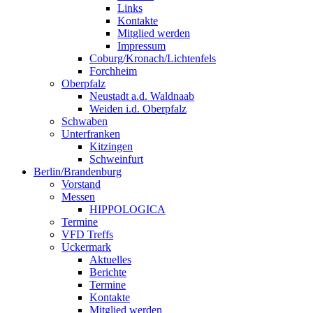
Links
Kontakte
Mitglied werden
Impressum
Coburg/Kronach/Lichtenfels
Forchheim
Oberpfalz
Neustadt a.d. Waldnaab
Weiden i.d. Oberpfalz
Schwaben
Unterfranken
Kitzingen
Schweinfurt
Berlin/Brandenburg
Vorstand
Messen
HIPPOLOGICA
Termine
VFD Treffs
Uckermark
Aktuelles
Berichte
Termine
Kontakte
Mitglied werden