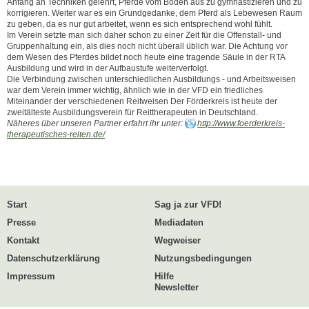
Anfang an Techniken gelehrt, Pferde vom Boden aus zu gymnastizieren und zu
korrigieren. Weiter war es ein Grundgedanke, dem Pferd als Lebewesen Raum
zu geben, da es nur gut arbeitet, wenn es sich entsprechend wohl fühlt.
Im Verein setzte man sich daher schon zu einer Zeit für die Offenstall- und
Gruppenhaltung ein, als dies noch nicht überall üblich war. Die Achtung vor
dem Wesen des Pferdes bildet noch heute eine tragende Säule in der RTA
Ausbildung und wird in der Aufbaustufe weiterverfolgt.
Die Verbindung zwischen unterschiedlichen Ausbildungs - und Arbeitsweisen
war dem Verein immer wichtig, ähnlich wie in der VFD ein friedliches
Miteinander der verschiedenen Reitweisen Der Förderkreis ist heute der
zweitälteste Ausbildungsverein für Reittherapeuten in Deutschland.
Näheres über unseren Partner erfahrt ihr unter:
http://www.foerderkreis-
therapeutisches-reiten.de/
Start
Sag ja zur VFD!
Presse
Mediadaten
Kontakt
Wegweiser
Datenschutzerklärung
Nutzungsbedingungen
Impressum
Hilfe
Newsletter