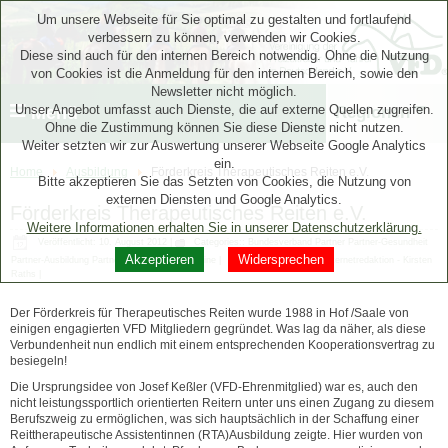
Um unsere Webseite für Sie optimal zu gestalten und fortlaufend
verbessern zu können, verwenden wir Cookies.
Diese sind auch für den internen Bereich notwendig. Ohne die Nutzung
von Cookies ist die Anmeldung für den internen Bereich, sowie den
Newsletter nicht möglich.
Unser Angebot umfasst auch Dienste, die auf externe Quellen zugreifen.
Menü
Regionen
Ohne die Zustimmung können Sie diese Dienste nicht nutzen.
Weiter setzten wir zur Auswertung unserer Webseite Google Analytics
ein.
Home
Ausbildung
Förderkreis Therapeutisches Reiten e.V.
Bitte akzeptieren Sie das Setzten von Cookies, die Nutzung von
externen Diensten und Google Analytics.
Förderkreis Therapeutisches Reiten e.V.
Weitere Informationen erhalten Sie in unserer Datenschutzerklärung.
Veröffentlicht: 10. August 2012
|
Categories::
Bundesverband
Partner
Partner-Gesundheit
Akzeptieren
Widersprechen
Partner-Ausbildung
Partner-Verbände und Vereine
|
Geschrieben von Internetredaktion - Kirsten
Raths
|
Der Förderkreis für Therapeutisches Reiten wurde 1988 in Hof /Saale von
einigen engagierten VFD Mitgliedern gegründet. Was lag da näher, als diese
Verbundenheit nun endlich mit einem entsprechenden Kooperationsvertrag zu
besiegeln!
Die Ursprungsidee von Josef Keßler (VFD-Ehrenmitglied) war es, auch den
nicht leistungssportlich orientierten Reitern unter uns einen Zugang zu diesem
Berufszweig zu ermöglichen, was sich hauptsächlich in der Schaffung einer
Reittherapeutische Assistentinnen (RTA)Ausbildung zeigte. Hier wurden von