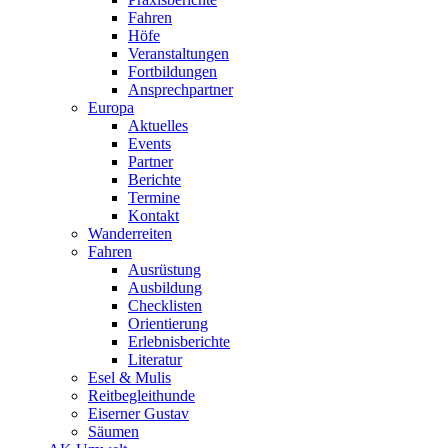
Fahren
Höfe
Veranstaltungen
Fortbildungen
Ansprechpartner
Europa
Aktuelles
Events
Partner
Berichte
Termine
Kontakt
Wanderreiten
Fahren
Ausrüstung
Ausbildung
Checklisten
Orientierung
Erlebnisberichte
Literatur
Esel & Mulis
Reitbegleithunde
Eiserner Gustav
Säumen