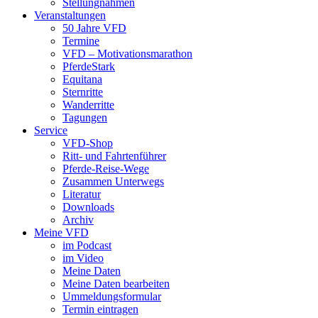
Stellungnahmen
Veranstaltungen
50 Jahre VFD
Termine
VFD – Motivationsmarathon
PferdeStark
Equitana
Sternritte
Wanderritte
Tagungen
Service
VFD-Shop
Ritt- und Fahrtenführer
Pferde-Reise-Wege
Zusammen Unterwegs
Literatur
Downloads
Archiv
Meine VFD
im Podcast
im Video
Meine Daten
Meine Daten bearbeiten
Ummeldungsformular
Termin eintragen