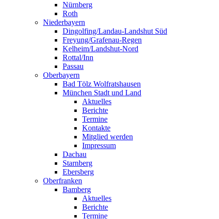
Nürnberg
Roth
Niederbayern
Dingolfing/Landau-Landshut Süd
Freyung/Grafenau-Regen
Kelheim/Landshut-Nord
Rottal/Inn
Passau
Oberbayern
Bad Tölz Wolfratshausen
München Stadt und Land
Aktuelles
Berichte
Termine
Kontakte
Mitglied werden
Impressum
Dachau
Starnberg
Ebersberg
Oberfranken
Bamberg
Aktuelles
Berichte
Termine