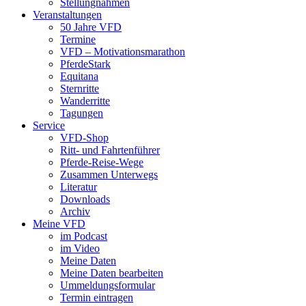
Stellungnahmen
Veranstaltungen
50 Jahre VFD
Termine
VFD – Motivationsmarathon
PferdeStark
Equitana
Sternritte
Wanderritte
Tagungen
Service
VFD-Shop
Ritt- und Fahrtenführer
Pferde-Reise-Wege
Zusammen Unterwegs
Literatur
Downloads
Archiv
Meine VFD
im Podcast
im Video
Meine Daten
Meine Daten bearbeiten
Ummeldungsformular
Termin eintragen