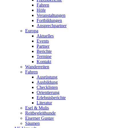
Fahren
Höfe
Veranstaltungen
Fortbildungen
Ansprechpartner
Europa
Aktuelles
Events
Partner
Berichte
Termine
Kontakt
Wanderreiten
Fahren
Ausrüstung
Ausbildung
Checklisten
Orientierung
Erlebnisberichte
Literatur
Esel & Mulis
Reitbegleithunde
Eiserner Gustav
Säumen