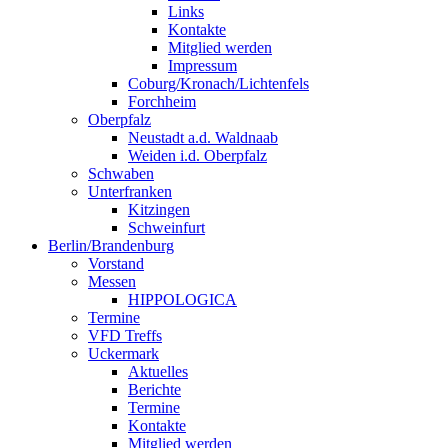
Links
Kontakte
Mitglied werden
Impressum
Coburg/Kronach/Lichtenfels
Forchheim
Oberpfalz
Neustadt a.d. Waldnaab
Weiden i.d. Oberpfalz
Schwaben
Unterfranken
Kitzingen
Schweinfurt
Berlin/Brandenburg
Vorstand
Messen
HIPPOLOGICA
Termine
VFD Treffs
Uckermark
Aktuelles
Berichte
Termine
Kontakte
Mitglied werden