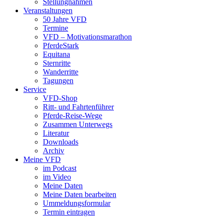
Stellungnahmen
Veranstaltungen
50 Jahre VFD
Termine
VFD – Motivationsmarathon
PferdeStark
Equitana
Sternritte
Wanderritte
Tagungen
Service
VFD-Shop
Ritt- und Fahrtenführer
Pferde-Reise-Wege
Zusammen Unterwegs
Literatur
Downloads
Archiv
Meine VFD
im Podcast
im Video
Meine Daten
Meine Daten bearbeiten
Ummeldungsformular
Termin eintragen