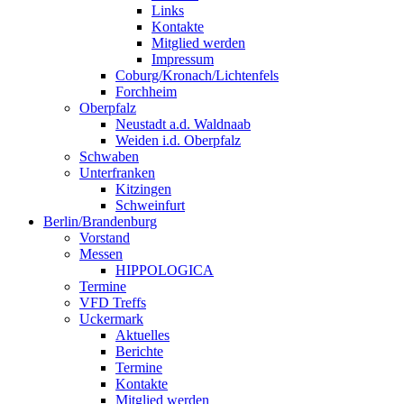
Links
Kontakte
Mitglied werden
Impressum
Coburg/Kronach/Lichtenfels
Forchheim
Oberpfalz
Neustadt a.d. Waldnaab
Weiden i.d. Oberpfalz
Schwaben
Unterfranken
Kitzingen
Schweinfurt
Berlin/Brandenburg
Vorstand
Messen
HIPPOLOGICA
Termine
VFD Treffs
Uckermark
Aktuelles
Berichte
Termine
Kontakte
Mitglied werden