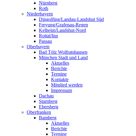
Nürnberg
Roth
Niederbayern
Dingolfing/Landau-Landshut Süd
Freyung/Grafenau-Regen
Kelheim/Landshut-Nord
Rottal/Inn
Passau
Oberbayern
Bad Tölz Wolfratshausen
München Stadt und Land
Aktuelles
Berichte
Termine
Kontakte
Mitglied werden
Impressum
Dachau
Starnberg
Ebersberg
Oberfranken
Bamberg
Aktuelles
Berichte
Termine