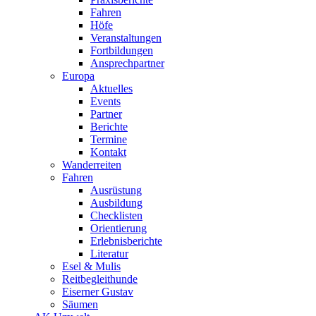
Fahren
Höfe
Veranstaltungen
Fortbildungen
Ansprechpartner
Europa
Aktuelles
Events
Partner
Berichte
Termine
Kontakt
Wanderreiten
Fahren
Ausrüstung
Ausbildung
Checklisten
Orientierung
Erlebnisberichte
Literatur
Esel & Mulis
Reitbegleithunde
Eiserner Gustav
Säumen