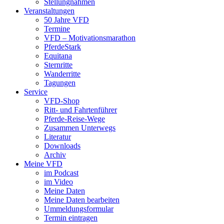
Stellungnahmen
Veranstaltungen
50 Jahre VFD
Termine
VFD – Motivationsmarathon
PferdeStark
Equitana
Sternritte
Wanderritte
Tagungen
Service
VFD-Shop
Ritt- und Fahrtenführer
Pferde-Reise-Wege
Zusammen Unterwegs
Literatur
Downloads
Archiv
Meine VFD
im Podcast
im Video
Meine Daten
Meine Daten bearbeiten
Ummeldungsformular
Termin eintragen