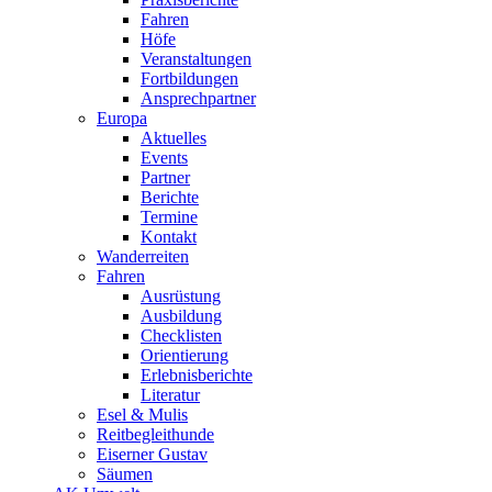
Fahren
Höfe
Veranstaltungen
Fortbildungen
Ansprechpartner
Europa
Aktuelles
Events
Partner
Berichte
Termine
Kontakt
Wanderreiten
Fahren
Ausrüstung
Ausbildung
Checklisten
Orientierung
Erlebnisberichte
Literatur
Esel & Mulis
Reitbegleithunde
Eiserner Gustav
Säumen