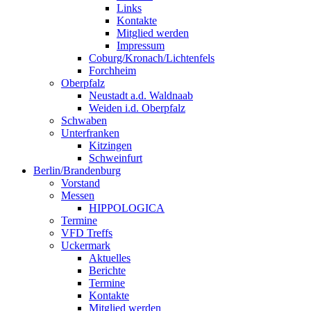
Links
Kontakte
Mitglied werden
Impressum
Coburg/Kronach/Lichtenfels
Forchheim
Oberpfalz
Neustadt a.d. Waldnaab
Weiden i.d. Oberpfalz
Schwaben
Unterfranken
Kitzingen
Schweinfurt
Berlin/Brandenburg
Vorstand
Messen
HIPPOLOGICA
Termine
VFD Treffs
Uckermark
Aktuelles
Berichte
Termine
Kontakte
Mitglied werden