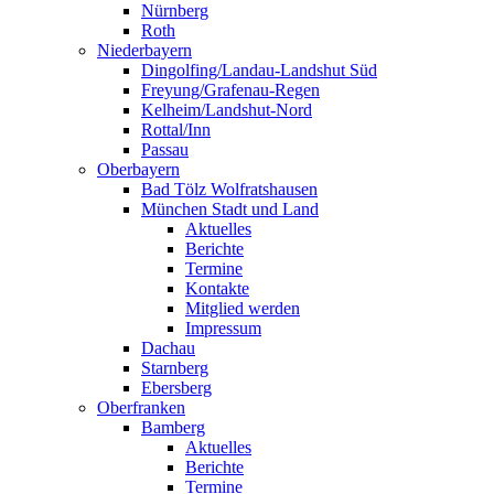
Nürnberg
Roth
Niederbayern
Dingolfing/Landau-Landshut Süd
Freyung/Grafenau-Regen
Kelheim/Landshut-Nord
Rottal/Inn
Passau
Oberbayern
Bad Tölz Wolfratshausen
München Stadt und Land
Aktuelles
Berichte
Termine
Kontakte
Mitglied werden
Impressum
Dachau
Starnberg
Ebersberg
Oberfranken
Bamberg
Aktuelles
Berichte
Termine