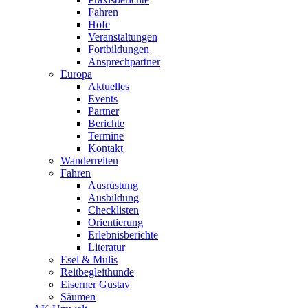
Fahren
Höfe
Veranstaltungen
Fortbildungen
Ansprechpartner
Europa
Aktuelles
Events
Partner
Berichte
Termine
Kontakt
Wanderreiten
Fahren
Ausrüstung
Ausbildung
Checklisten
Orientierung
Erlebnisberichte
Literatur
Esel & Mulis
Reitbegleithunde
Eiserner Gustav
Säumen