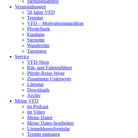
Stellungnahmen
Veranstaltungen
50 Jahre VFD
Termine
VFD – Motivationsmarathon
PferdeStark
Equitana
Sternritte
Wanderritte
Tagungen
Service
VFD-Shop
Ritt- und Fahrtenführer
Pferde-Reise-Wege
Zusammen Unterwegs
Literatur
Downloads
Archiv
Meine VFD
im Podcast
im Video
Meine Daten
Meine Daten bearbeiten
Ummeldungsformular
Termin eintragen