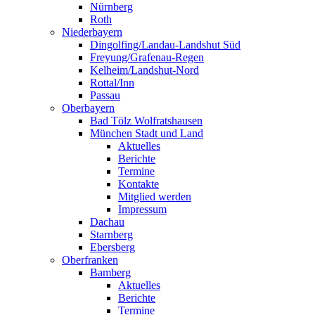
Nürnberg
Roth
Niederbayern
Dingolfing/Landau-Landshut Süd
Freyung/Grafenau-Regen
Kelheim/Landshut-Nord
Rottal/Inn
Passau
Oberbayern
Bad Tölz Wolfratshausen
München Stadt und Land
Aktuelles
Berichte
Termine
Kontakte
Mitglied werden
Impressum
Dachau
Starnberg
Ebersberg
Oberfranken
Bamberg
Aktuelles
Berichte
Termine