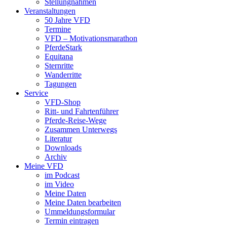
Stellungnahmen
Veranstaltungen
50 Jahre VFD
Termine
VFD – Motivationsmarathon
PferdeStark
Equitana
Sternritte
Wanderritte
Tagungen
Service
VFD-Shop
Ritt- und Fahrtenführer
Pferde-Reise-Wege
Zusammen Unterwegs
Literatur
Downloads
Archiv
Meine VFD
im Podcast
im Video
Meine Daten
Meine Daten bearbeiten
Ummeldungsformular
Termin eintragen