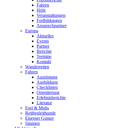
Fahren
Höfe
Veranstaltungen
Fortbildungen
Ansprechpartner
Europa
Aktuelles
Events
Partner
Berichte
Termine
Kontakt
Wanderreiten
Fahren
Ausrüstung
Ausbildung
Checklisten
Orientierung
Erlebnisberichte
Literatur
Esel & Mulis
Reitbegleithunde
Eiserner Gustav
Säumen