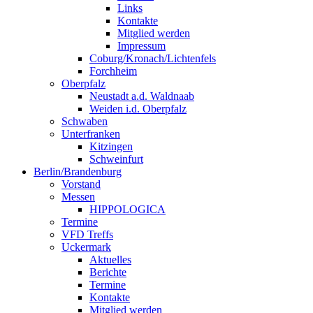
Links
Kontakte
Mitglied werden
Impressum
Coburg/Kronach/Lichtenfels
Forchheim
Oberpfalz
Neustadt a.d. Waldnaab
Weiden i.d. Oberpfalz
Schwaben
Unterfranken
Kitzingen
Schweinfurt
Berlin/Brandenburg
Vorstand
Messen
HIPPOLOGICA
Termine
VFD Treffs
Uckermark
Aktuelles
Berichte
Termine
Kontakte
Mitglied werden