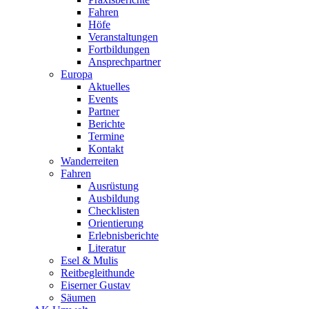
Fahren
Höfe
Veranstaltungen
Fortbildungen
Ansprechpartner
Europa
Aktuelles
Events
Partner
Berichte
Termine
Kontakt
Wanderreiten
Fahren
Ausrüstung
Ausbildung
Checklisten
Orientierung
Erlebnisberichte
Literatur
Esel & Mulis
Reitbegleithunde
Eiserner Gustav
Säumen