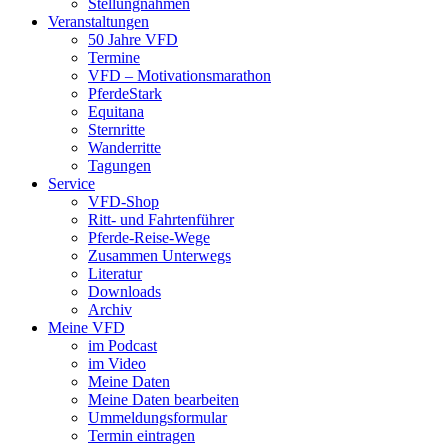
Stellungnahmen
Veranstaltungen
50 Jahre VFD
Termine
VFD – Motivationsmarathon
PferdeStark
Equitana
Sternritte
Wanderritte
Tagungen
Service
VFD-Shop
Ritt- und Fahrtenführer
Pferde-Reise-Wege
Zusammen Unterwegs
Literatur
Downloads
Archiv
Meine VFD
im Podcast
im Video
Meine Daten
Meine Daten bearbeiten
Ummeldungsformular
Termin eintragen