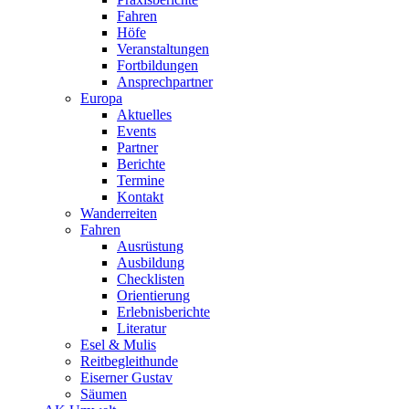
Fahren
Höfe
Veranstaltungen
Fortbildungen
Ansprechpartner
Europa
Aktuelles
Events
Partner
Berichte
Termine
Kontakt
Wanderreiten
Fahren
Ausrüstung
Ausbildung
Checklisten
Orientierung
Erlebnisberichte
Literatur
Esel & Mulis
Reitbegleithunde
Eiserner Gustav
Säumen