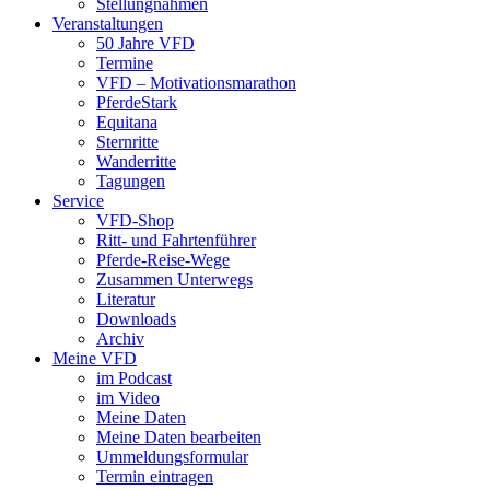
Stellungnahmen
Veranstaltungen
50 Jahre VFD
Termine
VFD – Motivationsmarathon
PferdeStark
Equitana
Sternritte
Wanderritte
Tagungen
Service
VFD-Shop
Ritt- und Fahrtenführer
Pferde-Reise-Wege
Zusammen Unterwegs
Literatur
Downloads
Archiv
Meine VFD
im Podcast
im Video
Meine Daten
Meine Daten bearbeiten
Ummeldungsformular
Termin eintragen