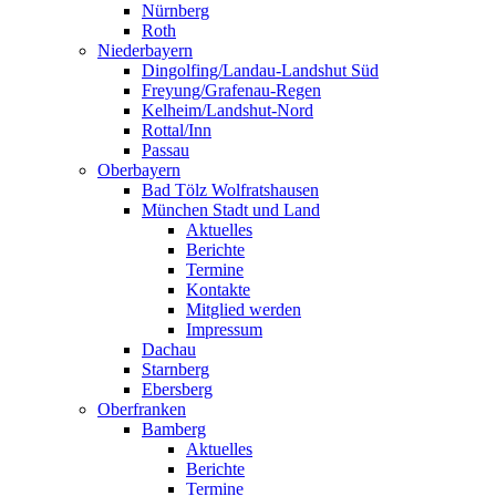
Nürnberg
Roth
Niederbayern
Dingolfing/Landau-Landshut Süd
Freyung/Grafenau-Regen
Kelheim/Landshut-Nord
Rottal/Inn
Passau
Oberbayern
Bad Tölz Wolfratshausen
München Stadt und Land
Aktuelles
Berichte
Termine
Kontakte
Mitglied werden
Impressum
Dachau
Starnberg
Ebersberg
Oberfranken
Bamberg
Aktuelles
Berichte
Termine