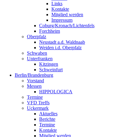
Links
Kontakte
Mitglied werden
Impressum
Coburg/Kronach/Lichtenfels
Forchheim
Oberpfalz
Neustadt a.d. Waldnaab
Weiden i.d. Oberpfalz
Schwaben
Unterfranken
Kitzingen
Schweinfurt
Berlin/Brandenburg
Vorstand
Messen
HIPPOLOGICA
Termine
VFD Treffs
Uckermark
Aktuelles
Berichte
Termine
Kontakte
Mitglied werden