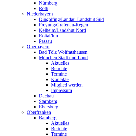
Nürnberg
Roth
Niederbayern
Dingolfing/Landau-Landshut Süd
Freyung/Grafenau-Regen
Kelheim/Landshut-Nord
Rottal/Inn
Passau
Oberbayern
Bad Tölz Wolfratshausen
München Stadt und Land
Aktuelles
Berichte
Termine
Kontakte
Mitglied werden
Impressum
Dachau
Starnberg
Ebersberg
Oberfranken
Bamberg
Aktuelles
Berichte
Termine