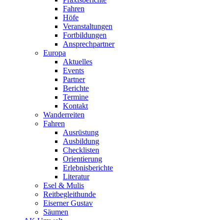
Fahren
Höfe
Veranstaltungen
Fortbildungen
Ansprechpartner
Europa
Aktuelles
Events
Partner
Berichte
Termine
Kontakt
Wanderreiten
Fahren
Ausrüstung
Ausbildung
Checklisten
Orientierung
Erlebnisberichte
Literatur
Esel & Mulis
Reitbegleithunde
Eiserner Gustav
Säumen