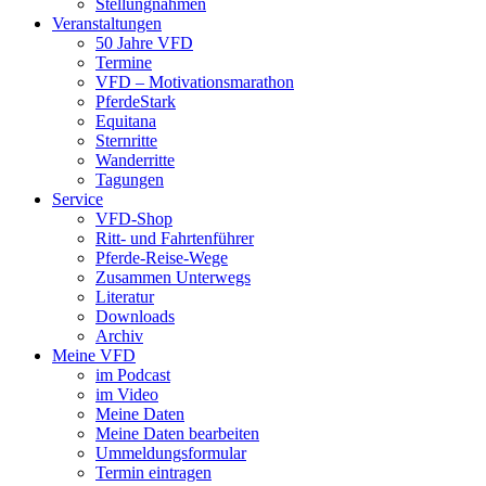
Stellungnahmen
Veranstaltungen
50 Jahre VFD
Termine
VFD – Motivationsmarathon
PferdeStark
Equitana
Sternritte
Wanderritte
Tagungen
Service
VFD-Shop
Ritt- und Fahrtenführer
Pferde-Reise-Wege
Zusammen Unterwegs
Literatur
Downloads
Archiv
Meine VFD
im Podcast
im Video
Meine Daten
Meine Daten bearbeiten
Ummeldungsformular
Termin eintragen