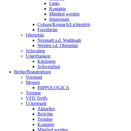
Links
Kontakte
Mitglied werden
Impressum
Coburg/Kronach/Lichtenfels
Forchheim
Oberpfalz
Neustadt a.d. Waldnaab
Weiden i.d. Oberpfalz
Schwaben
Unterfranken
Kitzingen
Schweinfurt
Berlin/Brandenburg
Vorstand
Messen
HIPPOLOGICA
Termine
VFD Treffs
Uckermark
Aktuelles
Berichte
Termine
Kontakte
Mitglied werden