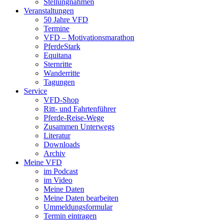
Stellungnahmen
Veranstaltungen
50 Jahre VFD
Termine
VFD – Motivationsmarathon
PferdeStark
Equitana
Sternritte
Wanderritte
Tagungen
Service
VFD-Shop
Ritt- und Fahrtenführer
Pferde-Reise-Wege
Zusammen Unterwegs
Literatur
Downloads
Archiv
Meine VFD
im Podcast
im Video
Meine Daten
Meine Daten bearbeiten
Ummeldungsformular
Termin eintragen