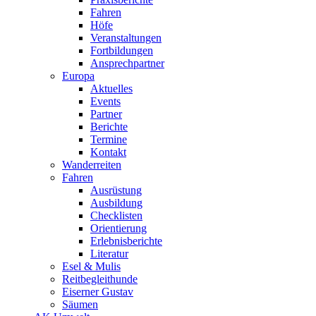
Fahren
Höfe
Veranstaltungen
Fortbildungen
Ansprechpartner
Europa
Aktuelles
Events
Partner
Berichte
Termine
Kontakt
Wanderreiten
Fahren
Ausrüstung
Ausbildung
Checklisten
Orientierung
Erlebnisberichte
Literatur
Esel & Mulis
Reitbegleithunde
Eiserner Gustav
Säumen