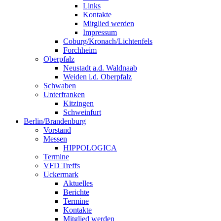
Links
Kontakte
Mitglied werden
Impressum
Coburg/Kronach/Lichtenfels
Forchheim
Oberpfalz
Neustadt a.d. Waldnaab
Weiden i.d. Oberpfalz
Schwaben
Unterfranken
Kitzingen
Schweinfurt
Berlin/Brandenburg
Vorstand
Messen
HIPPOLOGICA
Termine
VFD Treffs
Uckermark
Aktuelles
Berichte
Termine
Kontakte
Mitglied werden