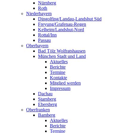
Nürnberg
Roth
Niederbayern
Dingolfing/Landau-Landshut Süd
Freyung/Grafenau-Regen
Kelheim/Landshut-Nord
Rottal/Inn
Passau
Oberbayern
Bad Tölz Wolfratshausen
München Stadt und Land
Aktuelles
Berichte
Termine
Kontakte
Mitglied werden
Impressum
Dachau
Starnberg
Ebersberg
Oberfranken
Bamberg
Aktuelles
Berichte
Termine