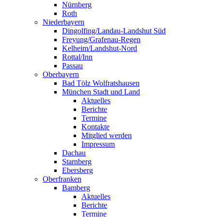
Nürnberg
Roth
Niederbayern
Dingolfing/Landau-Landshut Süd
Freyung/Grafenau-Regen
Kelheim/Landshut-Nord
Rottal/Inn
Passau
Oberbayern
Bad Tölz Wolfratshausen
München Stadt und Land
Aktuelles
Berichte
Termine
Kontakte
Mitglied werden
Impressum
Dachau
Starnberg
Ebersberg
Oberfranken
Bamberg
Aktuelles
Berichte
Termine