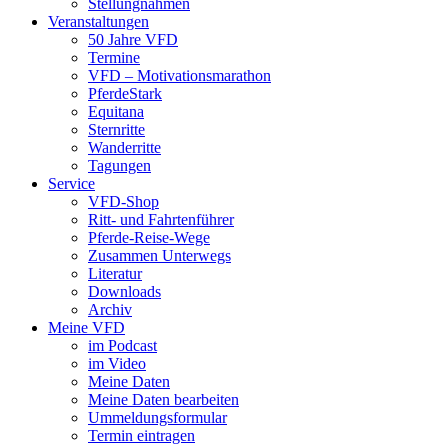
Stellungnahmen
Veranstaltungen
50 Jahre VFD
Termine
VFD – Motivationsmarathon
PferdeStark
Equitana
Sternritte
Wanderritte
Tagungen
Service
VFD-Shop
Ritt- und Fahrtenführer
Pferde-Reise-Wege
Zusammen Unterwegs
Literatur
Downloads
Archiv
Meine VFD
im Podcast
im Video
Meine Daten
Meine Daten bearbeiten
Ummeldungsformular
Termin eintragen