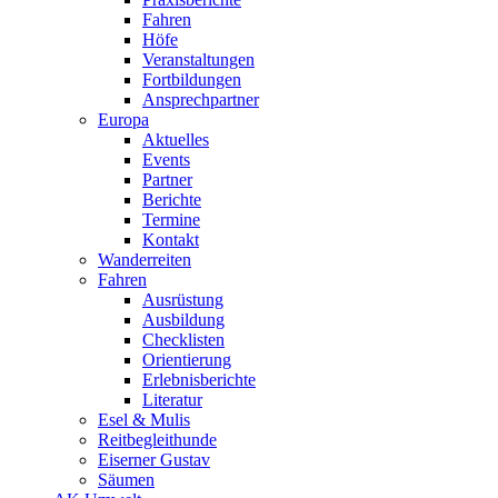
Fahren
Höfe
Veranstaltungen
Fortbildungen
Ansprechpartner
Europa
Aktuelles
Events
Partner
Berichte
Termine
Kontakt
Wanderreiten
Fahren
Ausrüstung
Ausbildung
Checklisten
Orientierung
Erlebnisberichte
Literatur
Esel & Mulis
Reitbegleithunde
Eiserner Gustav
Säumen