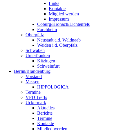
Links
Kontakte
Mitglied werden
Impressum
Coburg/Kronach/Lichtenfels
Forchheim
Oberpfalz
Neustadt a.d. Waldnaab
Weiden i.d. Oberpfalz
Schwaben
Unterfranken
Kitzingen
Schweinfurt
Berlin/Brandenburg
Vorstand
Messen
HIPPOLOGICA
Termine
VFD Treffs
Uckermark
Aktuelles
Berichte
Termine
Kontakte
Mitglied werden