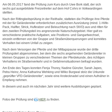
Am 06.05.2017 fand die Prüfung zum Kurs durch Uwe Bork statt, der sich
sechs gut ausgebildete Freizeitreiter auf dem Hof Cohrs in Volkwardingen
stellten.
Nach der Rittingkeitsprüfung in der Reithalle, statteten die Prüflinge ihre Pferde
mit der für Geländereiter erforderlichen zusätzlichen Ausrüstung (mind. 1-Hilfe-
Pack, Halfter, Strick, Hufkratzer und Beleuchtung nach StVO) aus und ritten für
den zweiten Prüfungsteil ins angrenzende Naturschutzgebiet. Hier galt es
verschiedene praktische Aufgaben, wie Positions- und Gangartwechsel,
einzeln entfernen von der Gruppe und Straßenüberquerungen und korrektes
Verhalten bei einem Unfall zu zeigen.
Nach dem Versorgen der Pferde und der Mittagspause wurde der dritte
Prüfungsteil abgenommen, bei dem die sechs angehenden Geländereiter in
kleinen Gruppen zu verschiedenen Themen der Pferdekunde, des richtigen
Verhaltens im Straßenverkehr und in Gefahrensituationen befragt wurden.
Am Ende des Tages konnten Fenja Thorey, Nadine Günzler, Sarah Japes,
Petra Heinz, Anna Katharina Wehking und Wilko Burgwal stolz die Urkunde
„geprüfter VFD-Geländereiter“, sowie eine Anstecknadel und einen Aufnäher in
Empfang nehmen.
In diesem und auch im nächsten Jahr sind weitere Ausbildungen geplant.
Fotos der Prüfung sind
HIER
zu finden.