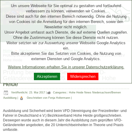
Um unsere Webseite für Sie optimal zu gestalten und fortlaufend
verbessern zu können, verwenden wir Cookies.
Diese sind auch für den internen Bereich notwendig. Ohne die Nutzung
von Cookies ist die Anmeldung für den internen Bereich, sowie den
Newsletter nicht möglich.
Unser Angebot umfasst auch Dienste, die auf externe Quellen zugreifen.
Menü
Regionen
Ohne die Zustimmung können Sie diese Dienste nicht nutzen.
Weiter setzten wir zur Auswertung unserer Webseite Google Analytics
ein.
Home
Niedersachsen/Bremen
Hohe Heide
Bitte akzeptieren Sie das Setzten von Cookies, die Nutzung von
Prüfung bestanden – Sechs neue VFD-Geländereiter am 06.05.2017 im BzV
externen Diensten und Google Analytics.
Hohe Heide
Weitere Informationen erhalten Sie in unserer Datenschutzerklärung.
Prüfung bestanden – Sechs neue VFD-
Akzeptieren
Widersprechen
Geländereiter am 06.05.2017 im BzV Hohe
Heide
Veröffentlicht: 23. Mai 2017
|
Categories::
Hohe Heide News
Niedersachsen/Bremen
Ausbildung
|
Geschrieben von Fenja Holtermann
|
Ausbildung und Sicherheit wird beim VFD (Vereinigung der Freizeitreiter- und
Fahrer in Deutschland e.V.) Bezirksverband Hohe Heide großgeschrieben.
Deswegen wurde auch in diesem Jahr die Ausbildung zum geprüften VFD-
Geländereiter angeboten, die 20 Unterrichtseinheiten in Theorie und Praxis
umfasste.