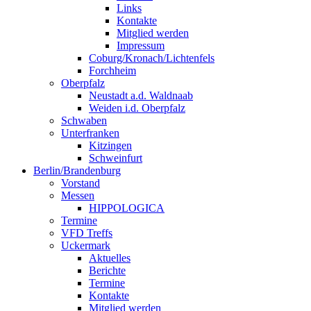
Links
Kontakte
Mitglied werden
Impressum
Coburg/Kronach/Lichtenfels
Forchheim
Oberpfalz
Neustadt a.d. Waldnaab
Weiden i.d. Oberpfalz
Schwaben
Unterfranken
Kitzingen
Schweinfurt
Berlin/Brandenburg
Vorstand
Messen
HIPPOLOGICA
Termine
VFD Treffs
Uckermark
Aktuelles
Berichte
Termine
Kontakte
Mitglied werden