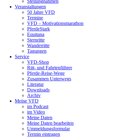
Stellungnahmen
Veranstaltungen
50 Jahre VFD
Termine
VFD – Motivationsmarathon
PferdeStark
Equitana
Sternritte
Wanderritte
Tagungen
Service
VFD-Shop
Ritt- und Fahrtenführer
Pferde-Reise-Wege
Zusammen Unterwegs
Literatur
Downloads
Archiv
Meine VFD
im Podcast
im Video
Meine Daten
Meine Daten bearbeiten
Ummeldungsformular
Termin eintragen