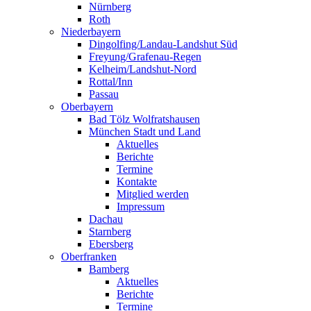
Nürnberg
Roth
Niederbayern
Dingolfing/Landau-Landshut Süd
Freyung/Grafenau-Regen
Kelheim/Landshut-Nord
Rottal/Inn
Passau
Oberbayern
Bad Tölz Wolfratshausen
München Stadt und Land
Aktuelles
Berichte
Termine
Kontakte
Mitglied werden
Impressum
Dachau
Starnberg
Ebersberg
Oberfranken
Bamberg
Aktuelles
Berichte
Termine