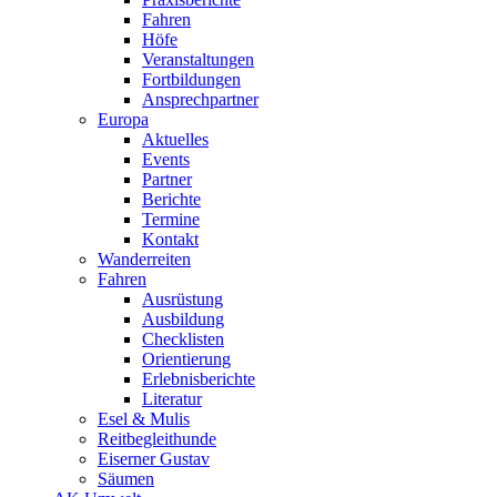
Fahren
Höfe
Veranstaltungen
Fortbildungen
Ansprechpartner
Europa
Aktuelles
Events
Partner
Berichte
Termine
Kontakt
Wanderreiten
Fahren
Ausrüstung
Ausbildung
Checklisten
Orientierung
Erlebnisberichte
Literatur
Esel & Mulis
Reitbegleithunde
Eiserner Gustav
Säumen