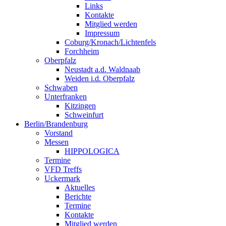
Links
Kontakte
Mitglied werden
Impressum
Coburg/Kronach/Lichtenfels
Forchheim
Oberpfalz
Neustadt a.d. Waldnaab
Weiden i.d. Oberpfalz
Schwaben
Unterfranken
Kitzingen
Schweinfurt
Berlin/Brandenburg
Vorstand
Messen
HIPPOLOGICA
Termine
VFD Treffs
Uckermark
Aktuelles
Berichte
Termine
Kontakte
Mitglied werden