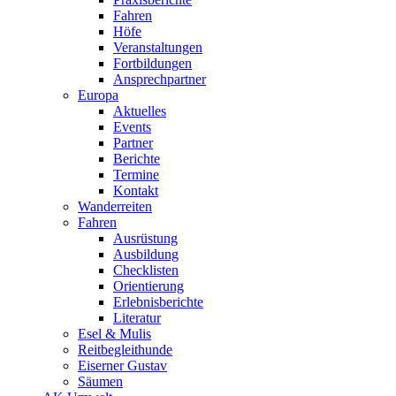
Fahren
Höfe
Veranstaltungen
Fortbildungen
Ansprechpartner
Europa
Aktuelles
Events
Partner
Berichte
Termine
Kontakt
Wanderreiten
Fahren
Ausrüstung
Ausbildung
Checklisten
Orientierung
Erlebnisberichte
Literatur
Esel & Mulis
Reitbegleithunde
Eiserner Gustav
Säumen