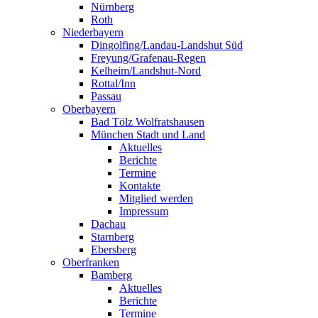
Nürnberg
Roth
Niederbayern
Dingolfing/Landau-Landshut Süd
Freyung/Grafenau-Regen
Kelheim/Landshut-Nord
Rottal/Inn
Passau
Oberbayern
Bad Tölz Wolfratshausen
München Stadt und Land
Aktuelles
Berichte
Termine
Kontakte
Mitglied werden
Impressum
Dachau
Starnberg
Ebersberg
Oberfranken
Bamberg
Aktuelles
Berichte
Termine