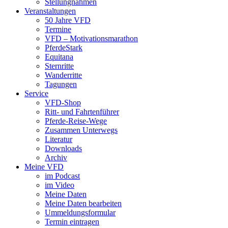
Stellungnahmen
Veranstaltungen
50 Jahre VFD
Termine
VFD – Motivationsmarathon
PferdeStark
Equitana
Sternritte
Wanderritte
Tagungen
Service
VFD-Shop
Ritt- und Fahrtenführer
Pferde-Reise-Wege
Zusammen Unterwegs
Literatur
Downloads
Archiv
Meine VFD
im Podcast
im Video
Meine Daten
Meine Daten bearbeiten
Ummeldungsformular
Termin eintragen