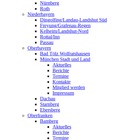
Nürnberg
Roth
Niederbayern
Dingolfing/Landau-Landshut Süd
Freyung/Grafenau-Regen
Kelheim/Landshut-Nord
Rottal/Inn
Passau
Oberbayern
Bad Tölz Wolfratshausen
München Stadt und Land
Aktuelles
Berichte
Termine
Kontakte
Mitglied werden
Impressum
Dachau
Starnberg
Ebersberg
Oberfranken
Bamberg
Aktuelles
Berichte
Termine