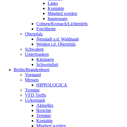
Links
Kontakte
Mitglied werden
Impressum
Coburg/Kronach/Lichtenfels
Forchheim
Oberpfalz
Neustadt a.d. Waldnaab
Weiden i.d. Oberpfalz
Schwaben
Unterfranken
Kitzingen
Schweinfurt
Berlin/Brandenburg
Vorstand
Messen
HIPPOLOGICA
Termine
VFD Treffs
Uckermark
Aktuelles
Berichte
Termine
Kontakte
Mitglied werden