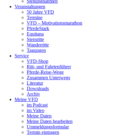
Stellungnahmen
Veranstaltungen
50 Jahre VFD
Termine
VFD – Motivationsmarathon
PferdeStark
Equitana
Sternritte
Wanderritte
Tagungen
Service
VFD-Shop
Ritt- und Fahrtenführer
Pferde-Reise-Wege
Zusammen Unterwegs
Literatur
Downloads
Archiv
Meine VFD
im Podcast
im Video
Meine Daten
Meine Daten bearbeiten
Ummeldungsformular
Termin eintragen