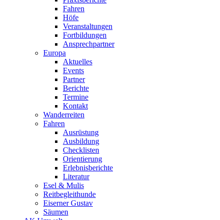
Fahren
Höfe
Veranstaltungen
Fortbildungen
Ansprechpartner
Europa
Aktuelles
Events
Partner
Berichte
Termine
Kontakt
Wanderreiten
Fahren
Ausrüstung
Ausbildung
Checklisten
Orientierung
Erlebnisberichte
Literatur
Esel & Mulis
Reitbegleithunde
Eiserner Gustav
Säumen