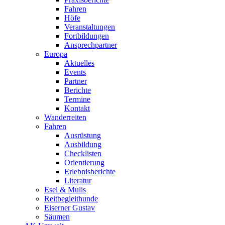
Fahren
Höfe
Veranstaltungen
Fortbildungen
Ansprechpartner
Europa
Aktuelles
Events
Partner
Berichte
Termine
Kontakt
Wanderreiten
Fahren
Ausrüstung
Ausbildung
Checklisten
Orientierung
Erlebnisberichte
Literatur
Esel & Mulis
Reitbegleithunde
Eiserner Gustav
Säumen