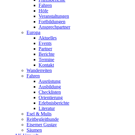
Fahren
Höfe
Veranstaltungen
Fortbildungen
Ansprechpartner
Europa
Aktuelles
Events
Partner
Berichte
Termine
Kontakt
Wanderreiten
Fahren
Ausrüstung
Ausbildung
Checklisten
Orientierung
Erlebnisberichte
Literatur
Esel & Mulis
Reitbegleithunde
Eiserner Gustav
Säumen