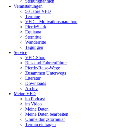
Stellungnahmen
Veranstaltungen
50 Jahre VFD
Termine
VFD – Motivationsmarathon
PferdeStark
Equitana
Sternritte
Wanderritte
Tagungen
Service
VFD-Shop
Ritt- und Fahrtenführer
Pferde-Reise-Wege
Zusammen Unterwegs
Literatur
Downloads
Archiv
Meine VFD
im Podcast
im Video
Meine Daten
Meine Daten bearbeiten
Ummeldungsformular
Termin eintragen