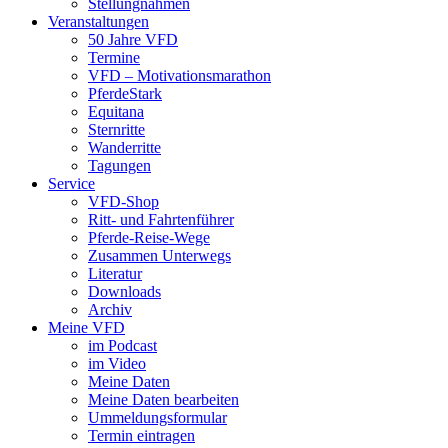
Stellungnahmen
Veranstaltungen
50 Jahre VFD
Termine
VFD – Motivationsmarathon
PferdeStark
Equitana
Sternritte
Wanderritte
Tagungen
Service
VFD-Shop
Ritt- und Fahrtenführer
Pferde-Reise-Wege
Zusammen Unterwegs
Literatur
Downloads
Archiv
Meine VFD
im Podcast
im Video
Meine Daten
Meine Daten bearbeiten
Ummeldungsformular
Termin eintragen