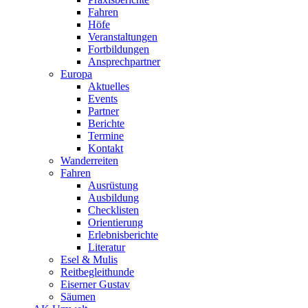
Fahren
Höfe
Veranstaltungen
Fortbildungen
Ansprechpartner
Europa
Aktuelles
Events
Partner
Berichte
Termine
Kontakt
Wanderreiten
Fahren
Ausrüstung
Ausbildung
Checklisten
Orientierung
Erlebnisberichte
Literatur
Esel & Mulis
Reitbegleithunde
Eiserner Gustav
Säumen