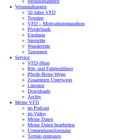
Stellungnahmen
Veranstaltungen
50 Jahre VFD
Termine
VFD – Motivationsmarathon
PferdeStark
Equitana
Sternritte
Wanderritte
Tagungen
Service
VFD-Shop
Ritt- und Fahrtenführer
Pferde-Reise-Wege
Zusammen Unterwegs
Literatur
Downloads
Archiv
Meine VFD
im Podcast
im Video
Meine Daten
Meine Daten bearbeiten
Ummeldungsformular
Termin eintragen