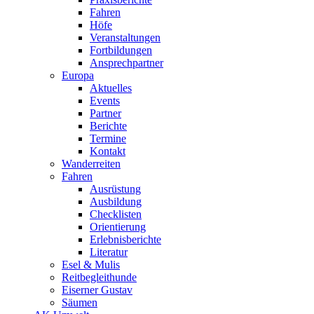
Fahren
Höfe
Veranstaltungen
Fortbildungen
Ansprechpartner
Europa
Aktuelles
Events
Partner
Berichte
Termine
Kontakt
Wanderreiten
Fahren
Ausrüstung
Ausbildung
Checklisten
Orientierung
Erlebnisberichte
Literatur
Esel & Mulis
Reitbegleithunde
Eiserner Gustav
Säumen