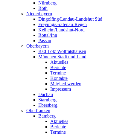
Nürnberg
Roth
Niederbayern
Dingolfing/Landau-Landshut Süd
Freyung/Grafenau-Regen
Kelheim/Landshut-Nord
Rottal/Inn
Passau
Oberbayern
Bad Tölz Wolfratshausen
München Stadt und Land
Aktuelles
Berichte
Termine
Kontakte
Mitglied werden
Impressum
Dachau
Starnberg
Ebersberg
Oberfranken
Bamberg
Aktuelles
Berichte
Termine