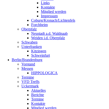
Links
Kontakte
Mitglied werden
Impressum
Coburg/Kronach/Lichtenfels
Forchheim
Oberpfalz
Neustadt a.d. Waldnaab
Weiden i.d. Oberpfalz
Schwaben
Unterfranken
Kitzingen
Schweinfurt
Berlin/Brandenburg
Vorstand
Messen
HIPPOLOGICA
Termine
VFD Treffs
Uckermark
Aktuelles
Berichte
Termine
Kontakte
Mitglied werden