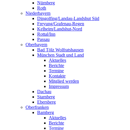
Nürnberg
Roth
Niederbayern
Dingolfing/Landau-Landshut Süd
Freyung/Grafenau-Regen
Kelheim/Landshut-Nord
Rottal/Inn
Passau
Oberbayern
Bad Tölz Wolfratshausen
München Stadt und Land
Aktuelles
Berichte
Termine
Kontakte
Mitglied werden
Impressum
Dachau
Starnberg
Ebersberg
Oberfranken
Bamberg
Aktuelles
Berichte
Termine