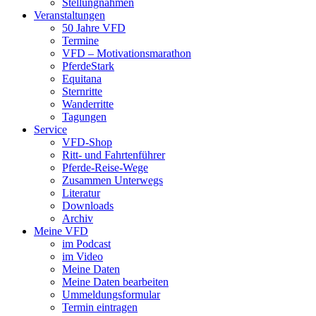
Stellungnahmen
Veranstaltungen
50 Jahre VFD
Termine
VFD – Motivationsmarathon
PferdeStark
Equitana
Sternritte
Wanderritte
Tagungen
Service
VFD-Shop
Ritt- und Fahrtenführer
Pferde-Reise-Wege
Zusammen Unterwegs
Literatur
Downloads
Archiv
Meine VFD
im Podcast
im Video
Meine Daten
Meine Daten bearbeiten
Ummeldungsformular
Termin eintragen