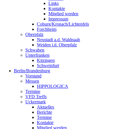
Links
Kontakte
Mitglied werden
Impressum
Coburg/Kronach/Lichtenfels
Forchheim
Oberpfalz
Neustadt a.d. Waldnaab
Weiden i.d. Oberpfalz
Schwaben
Unterfranken
Kitzingen
Schweinfurt
Berlin/Brandenburg
Vorstand
Messen
HIPPOLOGICA
Termine
VFD Treffs
Uckermark
Aktuelles
Berichte
Termine
Kontakte
Mitglied werden