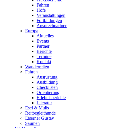
Fahren
Höfe
Veranstaltungen
Fortbildungen
Ansprechpartner
Europa
Aktuelles
Events
Partner
Berichte
Termine
Kontakt
Wanderreiten
Fahren
Ausrüstung
Ausbildung
Checklisten
Orientierung
Erlebnisberichte
Literatur
Esel & Mulis
Reitbegleithunde
Eiserner Gustav
Säumen