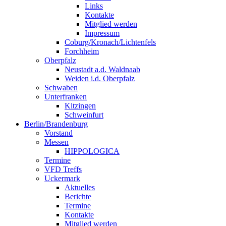
Links
Kontakte
Mitglied werden
Impressum
Coburg/Kronach/Lichtenfels
Forchheim
Oberpfalz
Neustadt a.d. Waldnaab
Weiden i.d. Oberpfalz
Schwaben
Unterfranken
Kitzingen
Schweinfurt
Berlin/Brandenburg
Vorstand
Messen
HIPPOLOGICA
Termine
VFD Treffs
Uckermark
Aktuelles
Berichte
Termine
Kontakte
Mitglied werden