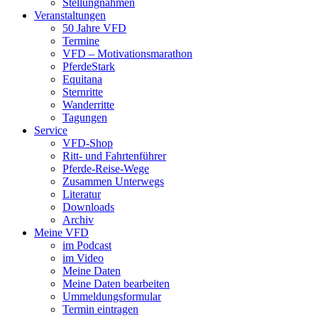
Stellungnahmen
Veranstaltungen
50 Jahre VFD
Termine
VFD – Motivationsmarathon
PferdeStark
Equitana
Sternritte
Wanderritte
Tagungen
Service
VFD-Shop
Ritt- und Fahrtenführer
Pferde-Reise-Wege
Zusammen Unterwegs
Literatur
Downloads
Archiv
Meine VFD
im Podcast
im Video
Meine Daten
Meine Daten bearbeiten
Ummeldungsformular
Termin eintragen