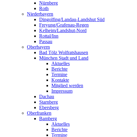
Nürnberg
Roth
Niederbayern
Dingolfing/Landau-Landshut Süd
Freyung/Grafenau-Regen
Kelheim/Landshut-Nord
Rottal/Inn
Passau
Oberbayern
Bad Tölz Wolfratshausen
München Stadt und Land
Aktuelles
Berichte
Termine
Kontakte
Mitglied werden
Impressum
Dachau
Starnberg
Ebersberg
Oberfranken
Bamberg
Aktuelles
Berichte
Termine