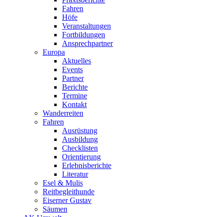
Fahren
Höfe
Veranstaltungen
Fortbildungen
Ansprechpartner
Europa
Aktuelles
Events
Partner
Berichte
Termine
Kontakt
Wanderreiten
Fahren
Ausrüstung
Ausbildung
Checklisten
Orientierung
Erlebnisberichte
Literatur
Esel & Mulis
Reitbegleithunde
Eiserner Gustav
Säumen