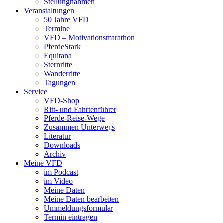
Stellungnahmen
Veranstaltungen
50 Jahre VFD
Termine
VFD – Motivationsmarathon
PferdeStark
Equitana
Sternritte
Wanderritte
Tagungen
Service
VFD-Shop
Ritt- und Fahrtenführer
Pferde-Reise-Wege
Zusammen Unterwegs
Literatur
Downloads
Archiv
Meine VFD
im Podcast
im Video
Meine Daten
Meine Daten bearbeiten
Ummeldungsformular
Termin eintragen