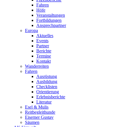
Fahren
Höfe
Veranstaltungen
Fortbildungen
Ansprechpartner
Europa
Aktuelles
Events
Partner
Berichte
Termine
Kontakt
Wanderreiten
Fahren
Ausrüstung
Ausbildung
Checklisten
Orientierung
Erlebnisberichte
Literatur
Esel & Mulis
Reitbegleithunde
Eiserner Gustav
Säumen