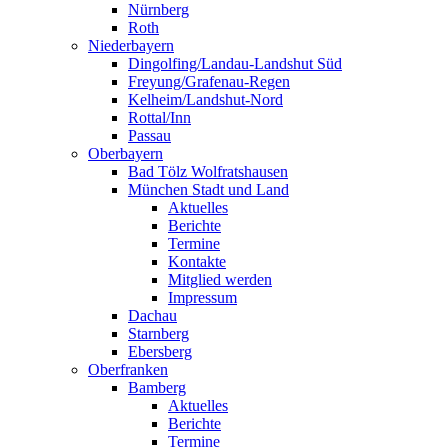
Nürnberg
Roth
Niederbayern
Dingolfing/Landau-Landshut Süd
Freyung/Grafenau-Regen
Kelheim/Landshut-Nord
Rottal/Inn
Passau
Oberbayern
Bad Tölz Wolfratshausen
München Stadt und Land
Aktuelles
Berichte
Termine
Kontakte
Mitglied werden
Impressum
Dachau
Starnberg
Ebersberg
Oberfranken
Bamberg
Aktuelles
Berichte
Termine