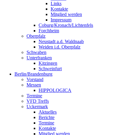
Links
Kontakte
Mitglied werden
Impressum
Coburg/Kronach/Lichtenfels
Forchheim
Oberpfalz
Neustadt a.d. Waldnaab
Weiden i.d. Oberpfalz
Schwaben
Unterfranken
Kitzingen
Schweinfurt
Berlin/Brandenburg
Vorstand
Messen
HIPPOLOGICA
Termine
VFD Treffs
Uckermark
Aktuelles
Berichte
Termine
Kontakte
Mitglied werden