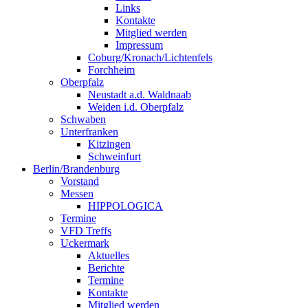
Links
Kontakte
Mitglied werden
Impressum
Coburg/Kronach/Lichtenfels
Forchheim
Oberpfalz
Neustadt a.d. Waldnaab
Weiden i.d. Oberpfalz
Schwaben
Unterfranken
Kitzingen
Schweinfurt
Berlin/Brandenburg
Vorstand
Messen
HIPPOLOGICA
Termine
VFD Treffs
Uckermark
Aktuelles
Berichte
Termine
Kontakte
Mitglied werden