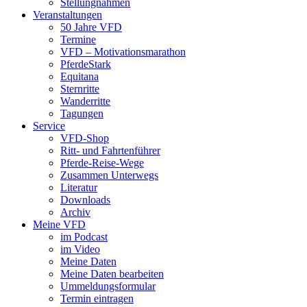
Stellungnahmen
Veranstaltungen
50 Jahre VFD
Termine
VFD – Motivationsmarathon
PferdeStark
Equitana
Sternritte
Wanderritte
Tagungen
Service
VFD-Shop
Ritt- und Fahrtenführer
Pferde-Reise-Wege
Zusammen Unterwegs
Literatur
Downloads
Archiv
Meine VFD
im Podcast
im Video
Meine Daten
Meine Daten bearbeiten
Ummeldungsformular
Termin eintragen