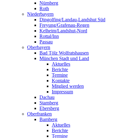
Nürnberg
Roth
Niederbayern
Dingolfing/Landau-Landshut Süd
Freyung/Grafenau-Regen
Kelheim/Landshut-Nord
Rottal/Inn
Passau
Oberbayern
Bad Tölz Wolfratshausen
München Stadt und Land
Aktuelles
Berichte
Termine
Kontakte
Mitglied werden
Impressum
Dachau
Starnberg
Ebersberg
Oberfranken
Bamberg
Aktuelles
Berichte
Termine