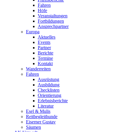
Fahren
Höfe
Veranstaltungen
Fortbildungen
Ansprechpartner
Europa
Aktuelles
Events
Partner
Berichte
Termine
Kontakt
Wanderreiten
Fahren
Ausrüstung
Ausbildung
Checklisten
Orientierung
Erlebnisberichte
Literatur
Esel & Mulis
Reitbegleithunde
Eiserner Gustav
Säumen