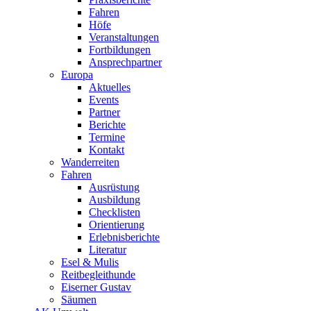
Fahren
Höfe
Veranstaltungen
Fortbildungen
Ansprechpartner
Europa
Aktuelles
Events
Partner
Berichte
Termine
Kontakt
Wanderreiten
Fahren
Ausrüstung
Ausbildung
Checklisten
Orientierung
Erlebnisberichte
Literatur
Esel & Mulis
Reitbegleithunde
Eiserner Gustav
Säumen