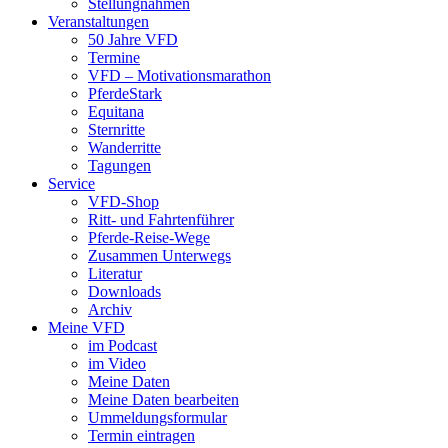
Stellungnahmen
Veranstaltungen
50 Jahre VFD
Termine
VFD – Motivationsmarathon
PferdeStark
Equitana
Sternritte
Wanderritte
Tagungen
Service
VFD-Shop
Ritt- und Fahrtenführer
Pferde-Reise-Wege
Zusammen Unterwegs
Literatur
Downloads
Archiv
Meine VFD
im Podcast
im Video
Meine Daten
Meine Daten bearbeiten
Ummeldungsformular
Termin eintragen