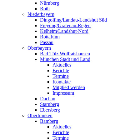
Nürnberg
Roth
Niederbayern
Dingolfing/Landau-Landshut Süd
Freyung/Grafenau-Regen
Kelheim/Landshut-Nord
Rottal/Inn
Passau
Oberbayern
Bad Tölz Wolfratshausen
München Stadt und Land
Aktuelles
Berichte
Termine
Kontakte
Mitglied werden
Impressum
Dachau
Starnberg
Ebersberg
Oberfranken
Bamberg
Aktuelles
Berichte
Termine