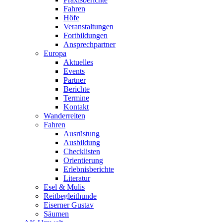
Fahren
Höfe
Veranstaltungen
Fortbildungen
Ansprechpartner
Europa
Aktuelles
Events
Partner
Berichte
Termine
Kontakt
Wanderreiten
Fahren
Ausrüstung
Ausbildung
Checklisten
Orientierung
Erlebnisberichte
Literatur
Esel & Mulis
Reitbegleithunde
Eiserner Gustav
Säumen