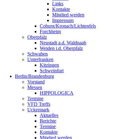
Links
Kontakte
Mitglied werden
Impressum
Coburg/Kronach/Lichtenfels
Forchheim
Oberpfalz
Neustadt a.d. Waldnaab
Weiden i.d. Oberpfalz
Schwaben
Unterfranken
Kitzingen
Schweinfurt
Berlin/Brandenburg
Vorstand
Messen
HIPPOLOGICA
Termine
VFD Treffs
Uckermark
Aktuelles
Berichte
Termine
Kontakte
Mitglied werden