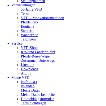
Stellungnahmen
Veranstaltungen
50 Jahre VFD
Termine
VFD – Motivationsmarathon
PferdeStark
Equitana
Sternritte
Wanderritte
Tagungen
Service
VFD-Shop
Ritt- und Fahrtenführer
Pferde-Reise-Wege
Zusammen Unterwegs
Literatur
Downloads
Archiv
Meine VFD
im Podcast
im Video
Meine Daten
Meine Daten bearbeiten
Ummeldungsformular
Termin eintragen