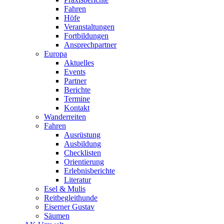
Fahren
Höfe
Veranstaltungen
Fortbildungen
Ansprechpartner
Europa
Aktuelles
Events
Partner
Berichte
Termine
Kontakt
Wanderreiten
Fahren
Ausrüstung
Ausbildung
Checklisten
Orientierung
Erlebnisberichte
Literatur
Esel & Mulis
Reitbegleithunde
Eiserner Gustav
Säumen