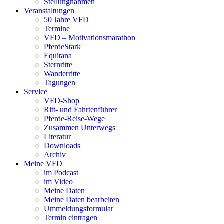
Stellungnahmen
Veranstaltungen
50 Jahre VFD
Termine
VFD – Motivationsmarathon
PferdeStark
Equitana
Sternritte
Wanderritte
Tagungen
Service
VFD-Shop
Ritt- und Fahrtenführer
Pferde-Reise-Wege
Zusammen Unterwegs
Literatur
Downloads
Archiv
Meine VFD
im Podcast
im Video
Meine Daten
Meine Daten bearbeiten
Ummeldungsformular
Termin eintragen