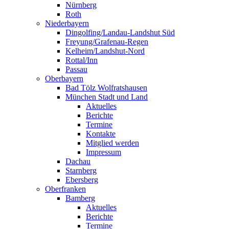
Nürnberg
Roth
Niederbayern
Dingolfing/Landau-Landshut Süd
Freyung/Grafenau-Regen
Kelheim/Landshut-Nord
Rottal/Inn
Passau
Oberbayern
Bad Tölz Wolfratshausen
München Stadt und Land
Aktuelles
Berichte
Termine
Kontakte
Mitglied werden
Impressum
Dachau
Starnberg
Ebersberg
Oberfranken
Bamberg
Aktuelles
Berichte
Termine