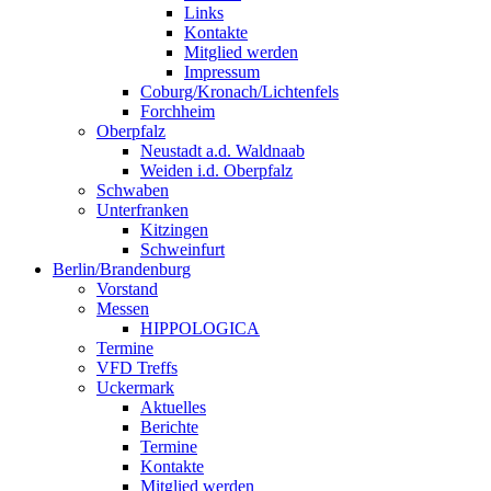
Links
Kontakte
Mitglied werden
Impressum
Coburg/Kronach/Lichtenfels
Forchheim
Oberpfalz
Neustadt a.d. Waldnaab
Weiden i.d. Oberpfalz
Schwaben
Unterfranken
Kitzingen
Schweinfurt
Berlin/Brandenburg
Vorstand
Messen
HIPPOLOGICA
Termine
VFD Treffs
Uckermark
Aktuelles
Berichte
Termine
Kontakte
Mitglied werden