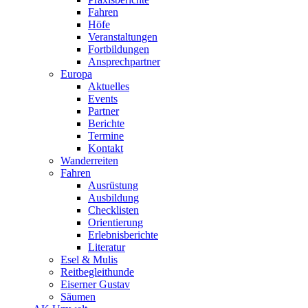
Fahren
Höfe
Veranstaltungen
Fortbildungen
Ansprechpartner
Europa
Aktuelles
Events
Partner
Berichte
Termine
Kontakt
Wanderreiten
Fahren
Ausrüstung
Ausbildung
Checklisten
Orientierung
Erlebnisberichte
Literatur
Esel & Mulis
Reitbegleithunde
Eiserner Gustav
Säumen