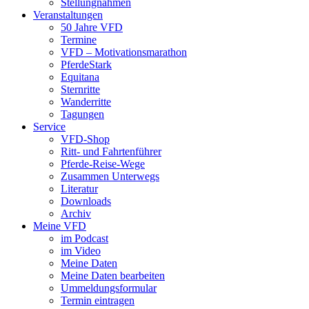
Stellungnahmen
Veranstaltungen
50 Jahre VFD
Termine
VFD – Motivationsmarathon
PferdeStark
Equitana
Sternritte
Wanderritte
Tagungen
Service
VFD-Shop
Ritt- und Fahrtenführer
Pferde-Reise-Wege
Zusammen Unterwegs
Literatur
Downloads
Archiv
Meine VFD
im Podcast
im Video
Meine Daten
Meine Daten bearbeiten
Ummeldungsformular
Termin eintragen