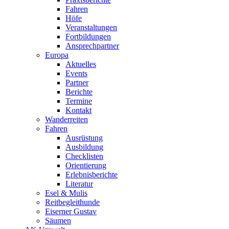
Fahren
Höfe
Veranstaltungen
Fortbildungen
Ansprechpartner
Europa
Aktuelles
Events
Partner
Berichte
Termine
Kontakt
Wanderreiten
Fahren
Ausrüstung
Ausbildung
Checklisten
Orientierung
Erlebnisberichte
Literatur
Esel & Mulis
Reitbegleithunde
Eiserner Gustav
Säumen