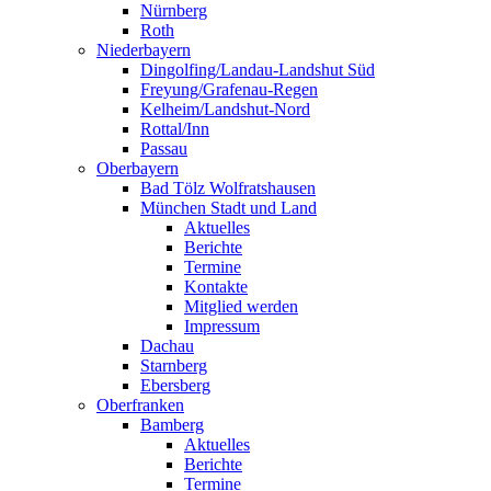
Nürnberg
Roth
Niederbayern
Dingolfing/Landau-Landshut Süd
Freyung/Grafenau-Regen
Kelheim/Landshut-Nord
Rottal/Inn
Passau
Oberbayern
Bad Tölz Wolfratshausen
München Stadt und Land
Aktuelles
Berichte
Termine
Kontakte
Mitglied werden
Impressum
Dachau
Starnberg
Ebersberg
Oberfranken
Bamberg
Aktuelles
Berichte
Termine