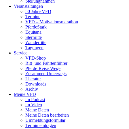
Stellungnahmen
Veranstaltungen
50 Jahre VFD
Termine
VFD – Motivationsmarathon
PferdeStark
Equitana
Sternritte
Wanderritte
Tagungen
Service
VFD-Shop
Ritt- und Fahrtenführer
Pferde-Reise-Wege
Zusammen Unterwegs
Literatur
Downloads
Archiv
Meine VFD
im Podcast
im Video
Meine Daten
Meine Daten bearbeiten
Ummeldungsformular
Termin eintragen