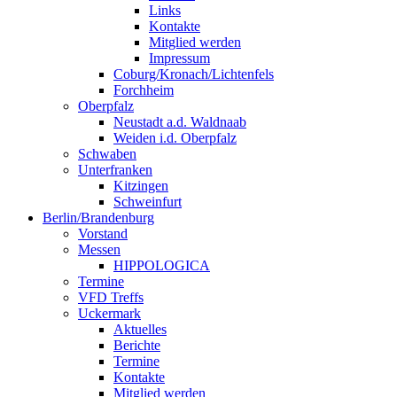
Links
Kontakte
Mitglied werden
Impressum
Coburg/Kronach/Lichtenfels
Forchheim
Oberpfalz
Neustadt a.d. Waldnaab
Weiden i.d. Oberpfalz
Schwaben
Unterfranken
Kitzingen
Schweinfurt
Berlin/Brandenburg
Vorstand
Messen
HIPPOLOGICA
Termine
VFD Treffs
Uckermark
Aktuelles
Berichte
Termine
Kontakte
Mitglied werden