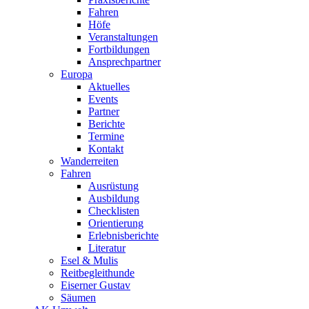
Fahren
Höfe
Veranstaltungen
Fortbildungen
Ansprechpartner
Europa
Aktuelles
Events
Partner
Berichte
Termine
Kontakt
Wanderreiten
Fahren
Ausrüstung
Ausbildung
Checklisten
Orientierung
Erlebnisberichte
Literatur
Esel & Mulis
Reitbegleithunde
Eiserner Gustav
Säumen