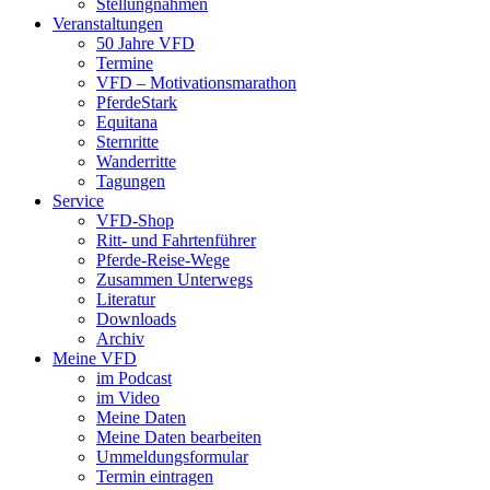
Stellungnahmen
Veranstaltungen
50 Jahre VFD
Termine
VFD – Motivationsmarathon
PferdeStark
Equitana
Sternritte
Wanderritte
Tagungen
Service
VFD-Shop
Ritt- und Fahrtenführer
Pferde-Reise-Wege
Zusammen Unterwegs
Literatur
Downloads
Archiv
Meine VFD
im Podcast
im Video
Meine Daten
Meine Daten bearbeiten
Ummeldungsformular
Termin eintragen