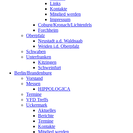
Links
Kontakte
Mitglied werden
Impressum
Coburg/Kronach/Lichtenfels
Forchheim
Oberpfalz
Neustadt a.d. Waldnaab
Weiden i.d. Oberpfalz
Schwaben
Unterfranken
Kitzingen
Schweinfurt
Berlin/Brandenburg
Vorstand
Messen
HIPPOLOGICA
Termine
VFD Treffs
Uckermark
Aktuelles
Berichte
Termine
Kontakte
Mitglied werden