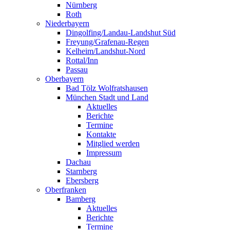
Nürnberg
Roth
Niederbayern
Dingolfing/Landau-Landshut Süd
Freyung/Grafenau-Regen
Kelheim/Landshut-Nord
Rottal/Inn
Passau
Oberbayern
Bad Tölz Wolfratshausen
München Stadt und Land
Aktuelles
Berichte
Termine
Kontakte
Mitglied werden
Impressum
Dachau
Starnberg
Ebersberg
Oberfranken
Bamberg
Aktuelles
Berichte
Termine