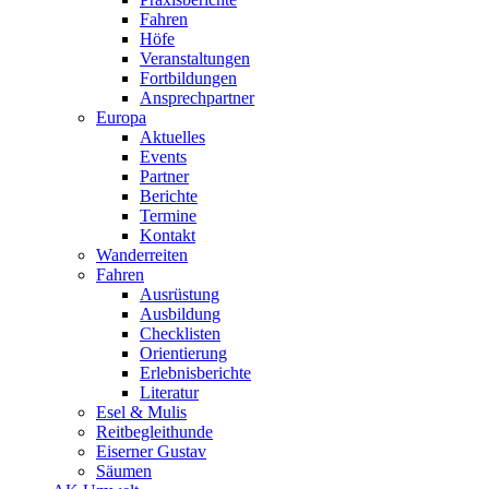
Fahren
Höfe
Veranstaltungen
Fortbildungen
Ansprechpartner
Europa
Aktuelles
Events
Partner
Berichte
Termine
Kontakt
Wanderreiten
Fahren
Ausrüstung
Ausbildung
Checklisten
Orientierung
Erlebnisberichte
Literatur
Esel & Mulis
Reitbegleithunde
Eiserner Gustav
Säumen