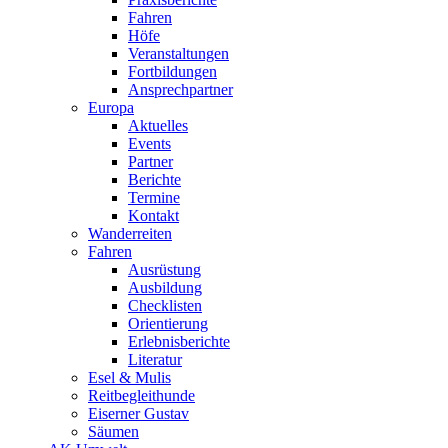
Fahren
Höfe
Veranstaltungen
Fortbildungen
Ansprechpartner
Europa
Aktuelles
Events
Partner
Berichte
Termine
Kontakt
Wanderreiten
Fahren
Ausrüstung
Ausbildung
Checklisten
Orientierung
Erlebnisberichte
Literatur
Esel & Mulis
Reitbegleithunde
Eiserner Gustav
Säumen