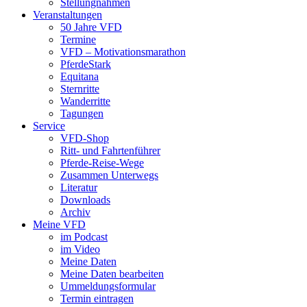
Stellungnahmen
Veranstaltungen
50 Jahre VFD
Termine
VFD – Motivationsmarathon
PferdeStark
Equitana
Sternritte
Wanderritte
Tagungen
Service
VFD-Shop
Ritt- und Fahrtenführer
Pferde-Reise-Wege
Zusammen Unterwegs
Literatur
Downloads
Archiv
Meine VFD
im Podcast
im Video
Meine Daten
Meine Daten bearbeiten
Ummeldungsformular
Termin eintragen