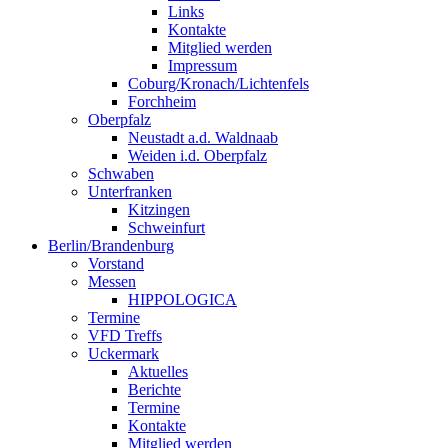
Links
Kontakte
Mitglied werden
Impressum
Coburg/Kronach/Lichtenfels
Forchheim
Oberpfalz
Neustadt a.d. Waldnaab
Weiden i.d. Oberpfalz
Schwaben
Unterfranken
Kitzingen
Schweinfurt
Berlin/Brandenburg
Vorstand
Messen
HIPPOLOGICA
Termine
VFD Treffs
Uckermark
Aktuelles
Berichte
Termine
Kontakte
Mitglied werden