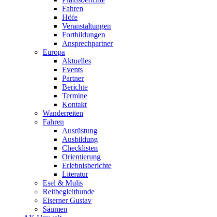
Fahren
Höfe
Veranstaltungen
Fortbildungen
Ansprechpartner
Europa
Aktuelles
Events
Partner
Berichte
Termine
Kontakt
Wanderreiten
Fahren
Ausrüstung
Ausbildung
Checklisten
Orientierung
Erlebnisberichte
Literatur
Esel & Mulis
Reitbegleithunde
Eiserner Gustav
Säumen