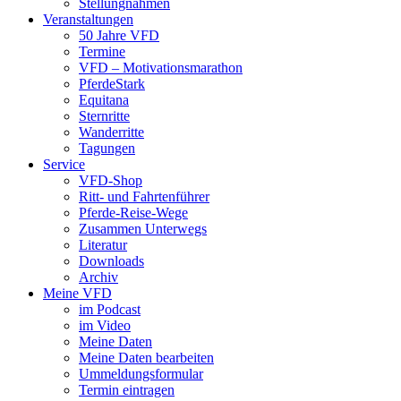
Stellungnahmen
Veranstaltungen
50 Jahre VFD
Termine
VFD – Motivationsmarathon
PferdeStark
Equitana
Sternritte
Wanderritte
Tagungen
Service
VFD-Shop
Ritt- und Fahrtenführer
Pferde-Reise-Wege
Zusammen Unterwegs
Literatur
Downloads
Archiv
Meine VFD
im Podcast
im Video
Meine Daten
Meine Daten bearbeiten
Ummeldungsformular
Termin eintragen