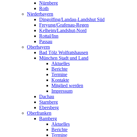
Nürnberg
Roth
Niederbayern
Dingolfing/Landau-Landshut Süd
Freyung/Grafenau-Regen
Kelheim/Landshut-Nord
Rottal/Inn
Passau
Oberbayern
Bad Tölz Wolfratshausen
München Stadt und Land
Aktuelles
Berichte
Termine
Kontakte
Mitglied werden
Impressum
Dachau
Starnberg
Ebersberg
Oberfranken
Bamberg
Aktuelles
Berichte
Termine