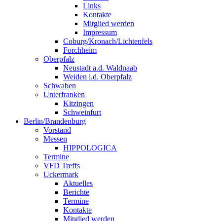
Links
Kontakte
Mitglied werden
Impressum
Coburg/Kronach/Lichtenfels
Forchheim
Oberpfalz
Neustadt a.d. Waldnaab
Weiden i.d. Oberpfalz
Schwaben
Unterfranken
Kitzingen
Schweinfurt
Berlin/Brandenburg
Vorstand
Messen
HIPPOLOGICA
Termine
VFD Treffs
Uckermark
Aktuelles
Berichte
Termine
Kontakte
Mitglied werden