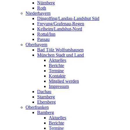
Nürnberg
Roth
Niederbayern
Dingolfing/Landau-Landshut Süd
Freyung/Grafenau-Regen
Kelheim/Landshut-Nord
Rottal/Inn
Passau
Oberbayern
Bad Tölz Wolfratshausen
München Stadt und Land
Aktuelles
Berichte
Termine
Kontakte
Mitglied werden
Impressum
Dachau
Starnberg
Ebersberg
Oberfranken
Bamberg
Aktuelles
Berichte
Termine