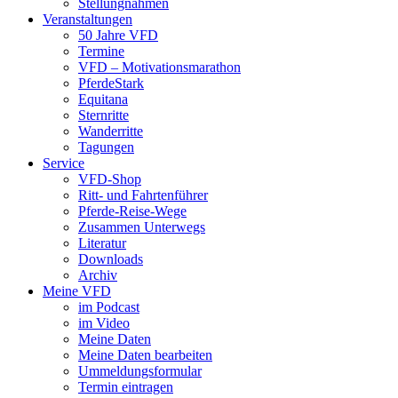
Stellungnahmen
Veranstaltungen
50 Jahre VFD
Termine
VFD – Motivationsmarathon
PferdeStark
Equitana
Sternritte
Wanderritte
Tagungen
Service
VFD-Shop
Ritt- und Fahrtenführer
Pferde-Reise-Wege
Zusammen Unterwegs
Literatur
Downloads
Archiv
Meine VFD
im Podcast
im Video
Meine Daten
Meine Daten bearbeiten
Ummeldungsformular
Termin eintragen