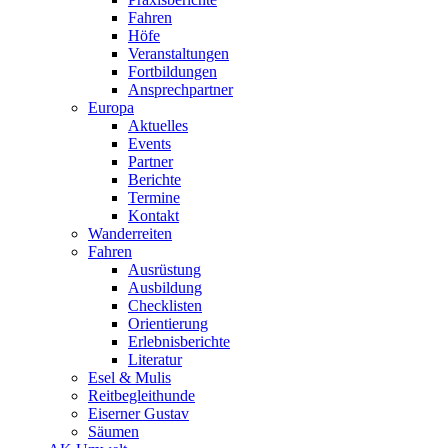
Fahren
Höfe
Veranstaltungen
Fortbildungen
Ansprechpartner
Europa
Aktuelles
Events
Partner
Berichte
Termine
Kontakt
Wanderreiten
Fahren
Ausrüstung
Ausbildung
Checklisten
Orientierung
Erlebnisberichte
Literatur
Esel & Mulis
Reitbegleithunde
Eiserner Gustav
Säumen