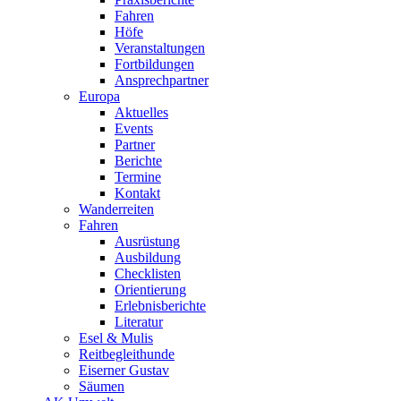
Fahren
Höfe
Veranstaltungen
Fortbildungen
Ansprechpartner
Europa
Aktuelles
Events
Partner
Berichte
Termine
Kontakt
Wanderreiten
Fahren
Ausrüstung
Ausbildung
Checklisten
Orientierung
Erlebnisberichte
Literatur
Esel & Mulis
Reitbegleithunde
Eiserner Gustav
Säumen