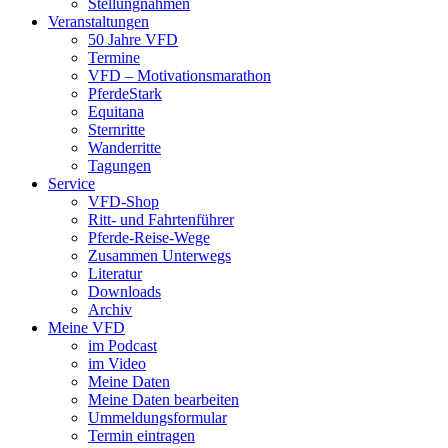
Stellungnahmen
Veranstaltungen
50 Jahre VFD
Termine
VFD – Motivationsmarathon
PferdeStark
Equitana
Sternritte
Wanderritte
Tagungen
Service
VFD-Shop
Ritt- und Fahrtenführer
Pferde-Reise-Wege
Zusammen Unterwegs
Literatur
Downloads
Archiv
Meine VFD
im Podcast
im Video
Meine Daten
Meine Daten bearbeiten
Ummeldungsformular
Termin eintragen