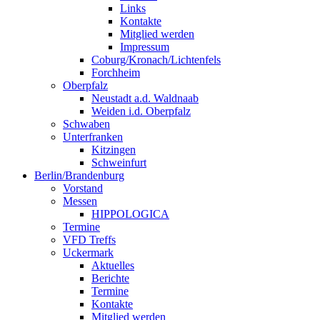
Links
Kontakte
Mitglied werden
Impressum
Coburg/Kronach/Lichtenfels
Forchheim
Oberpfalz
Neustadt a.d. Waldnaab
Weiden i.d. Oberpfalz
Schwaben
Unterfranken
Kitzingen
Schweinfurt
Berlin/Brandenburg
Vorstand
Messen
HIPPOLOGICA
Termine
VFD Treffs
Uckermark
Aktuelles
Berichte
Termine
Kontakte
Mitglied werden