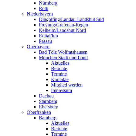
Nürnberg
Roth
Niederbayern
Dingolfing/Landau-Landshut Süd
Freyung/Grafenau-Regen
Kelheim/Landshut-Nord
Rottal/Inn
Passau
Oberbayern
Bad Tölz Wolfratshausen
München Stadt und Land
Aktuelles
Berichte
Termine
Kontakte
Mitglied werden
Impressum
Dachau
Starnberg
Ebersberg
Oberfranken
Bamberg
Aktuelles
Berichte
Termine