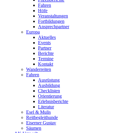
Fahren
Höfe
Veranstaltungen
Fortbildungen
Ansprechpartner
Europa
Aktuelles
Events
Partner
Berichte
Termine
Kontakt
Wanderreiten
Fahren
Ausrüstung
Ausbildung
Checklisten
Orientierung
Erlebnisberichte
Literatur
Esel & Mulis
Reitbegleithunde
Eiserner Gustav
Säumen