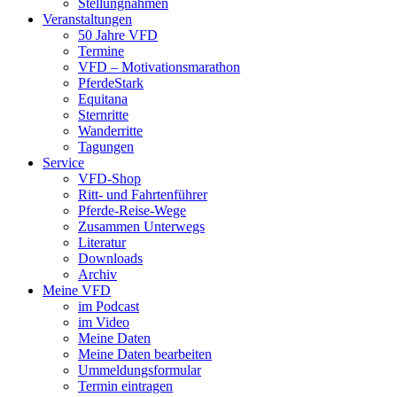
Stellungnahmen
Veranstaltungen
50 Jahre VFD
Termine
VFD – Motivationsmarathon
PferdeStark
Equitana
Sternritte
Wanderritte
Tagungen
Service
VFD-Shop
Ritt- und Fahrtenführer
Pferde-Reise-Wege
Zusammen Unterwegs
Literatur
Downloads
Archiv
Meine VFD
im Podcast
im Video
Meine Daten
Meine Daten bearbeiten
Ummeldungsformular
Termin eintragen