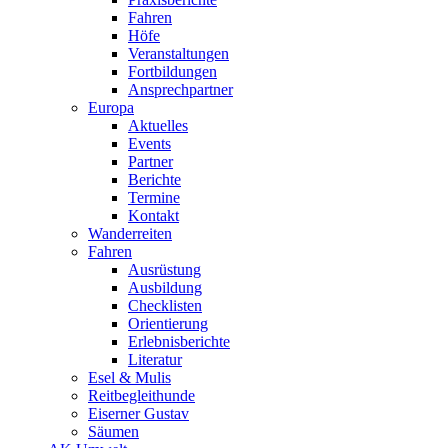
Fahren
Höfe
Veranstaltungen
Fortbildungen
Ansprechpartner
Europa
Aktuelles
Events
Partner
Berichte
Termine
Kontakt
Wanderreiten
Fahren
Ausrüstung
Ausbildung
Checklisten
Orientierung
Erlebnisberichte
Literatur
Esel & Mulis
Reitbegleithunde
Eiserner Gustav
Säumen