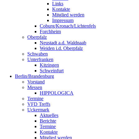
Links
Kontakte
Mitglied werden
Impressum
Coburg/Kronach/Lichtenfels
Forchheim
Oberpfalz
Neustadt a.d. Waldnaab
Weiden i.d. Oberpfalz
Schwaben
Unterfranken
Kitzingen
Schweinfurt
Berlin/Brandenburg
Vorstand
Messen
HIPPOLOGICA
Termine
VFD Treffs
Uckermark
Aktuelles
Berichte
Termine
Kontakte
Mitglied werden