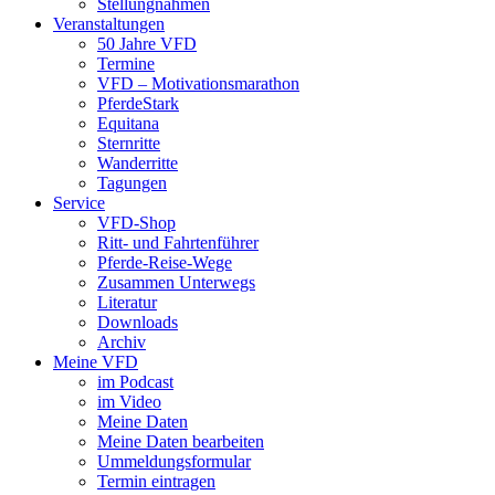
Stellungnahmen
Veranstaltungen
50 Jahre VFD
Termine
VFD – Motivationsmarathon
PferdeStark
Equitana
Sternritte
Wanderritte
Tagungen
Service
VFD-Shop
Ritt- und Fahrtenführer
Pferde-Reise-Wege
Zusammen Unterwegs
Literatur
Downloads
Archiv
Meine VFD
im Podcast
im Video
Meine Daten
Meine Daten bearbeiten
Ummeldungsformular
Termin eintragen