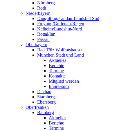
Nürnberg
Roth
Niederbayern
Dingolfing/Landau-Landshut Süd
Freyung/Grafenau-Regen
Kelheim/Landshut-Nord
Rottal/Inn
Passau
Oberbayern
Bad Tölz Wolfratshausen
München Stadt und Land
Aktuelles
Berichte
Termine
Kontakte
Mitglied werden
Impressum
Dachau
Starnberg
Ebersberg
Oberfranken
Bamberg
Aktuelles
Berichte
Termine