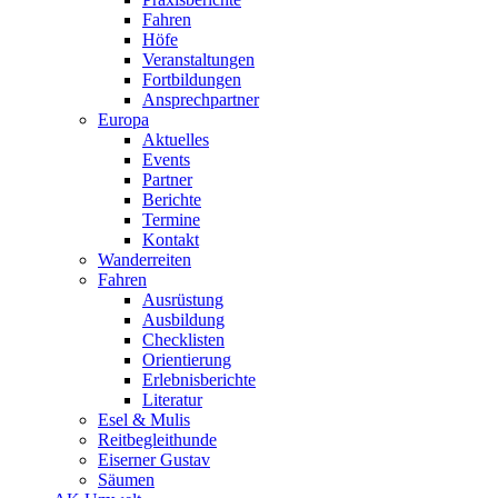
Fahren
Höfe
Veranstaltungen
Fortbildungen
Ansprechpartner
Europa
Aktuelles
Events
Partner
Berichte
Termine
Kontakt
Wanderreiten
Fahren
Ausrüstung
Ausbildung
Checklisten
Orientierung
Erlebnisberichte
Literatur
Esel & Mulis
Reitbegleithunde
Eiserner Gustav
Säumen