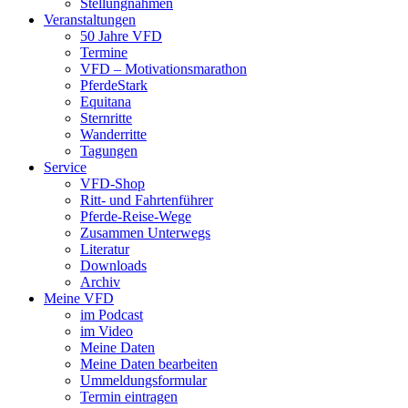
Stellungnahmen
Veranstaltungen
50 Jahre VFD
Termine
VFD – Motivationsmarathon
PferdeStark
Equitana
Sternritte
Wanderritte
Tagungen
Service
VFD-Shop
Ritt- und Fahrtenführer
Pferde-Reise-Wege
Zusammen Unterwegs
Literatur
Downloads
Archiv
Meine VFD
im Podcast
im Video
Meine Daten
Meine Daten bearbeiten
Ummeldungsformular
Termin eintragen