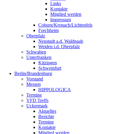
Links
Kontakte
Mitglied werden
Impressum
Coburg/Kronach/Lichtenfels
Forchheim
Oberpfalz
Neustadt a.d. Waldnaab
Weiden i.d. Oberpfalz
Schwaben
Unterfranken
Kitzingen
Schweinfurt
Berlin/Brandenburg
Vorstand
Messen
HIPPOLOGICA
Termine
VFD Treffs
Uckermark
Aktuelles
Berichte
Termine
Kontakte
Mitglied werden