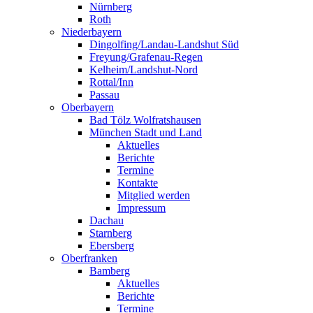
Nürnberg
Roth
Niederbayern
Dingolfing/Landau-Landshut Süd
Freyung/Grafenau-Regen
Kelheim/Landshut-Nord
Rottal/Inn
Passau
Oberbayern
Bad Tölz Wolfratshausen
München Stadt und Land
Aktuelles
Berichte
Termine
Kontakte
Mitglied werden
Impressum
Dachau
Starnberg
Ebersberg
Oberfranken
Bamberg
Aktuelles
Berichte
Termine