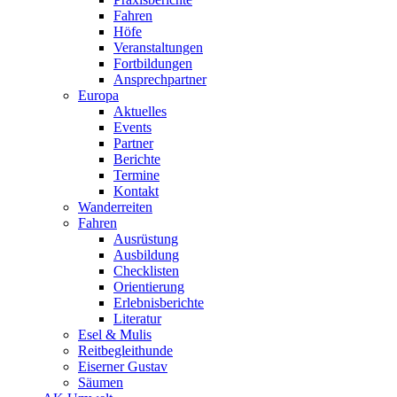
Fahren
Höfe
Veranstaltungen
Fortbildungen
Ansprechpartner
Europa
Aktuelles
Events
Partner
Berichte
Termine
Kontakt
Wanderreiten
Fahren
Ausrüstung
Ausbildung
Checklisten
Orientierung
Erlebnisberichte
Literatur
Esel & Mulis
Reitbegleithunde
Eiserner Gustav
Säumen