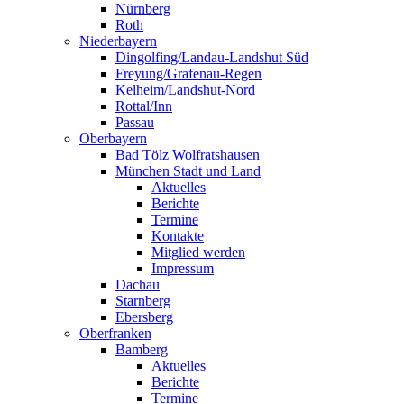
Nürnberg
Roth
Niederbayern
Dingolfing/Landau-Landshut Süd
Freyung/Grafenau-Regen
Kelheim/Landshut-Nord
Rottal/Inn
Passau
Oberbayern
Bad Tölz Wolfratshausen
München Stadt und Land
Aktuelles
Berichte
Termine
Kontakte
Mitglied werden
Impressum
Dachau
Starnberg
Ebersberg
Oberfranken
Bamberg
Aktuelles
Berichte
Termine