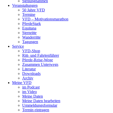
Stellungnahmen
Veranstaltungen
50 Jahre VFD
Termine
VFD – Motivationsmarathon
PferdeStark
Equitana
Sternritte
Wanderritte
Tagungen
Service
VFD-Shop
Ritt- und Fahrtenführer
Pferde-Reise-Wege
Zusammen Unterwegs
Literatur
Downloads
Archiv
Meine VFD
im Podcast
im Video
Meine Daten
Meine Daten bearbeiten
Ummeldungsformular
Termin eintragen