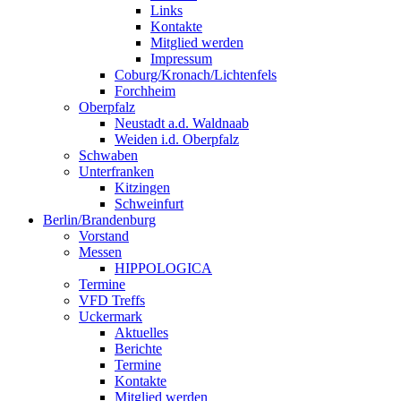
Links
Kontakte
Mitglied werden
Impressum
Coburg/Kronach/Lichtenfels
Forchheim
Oberpfalz
Neustadt a.d. Waldnaab
Weiden i.d. Oberpfalz
Schwaben
Unterfranken
Kitzingen
Schweinfurt
Berlin/Brandenburg
Vorstand
Messen
HIPPOLOGICA
Termine
VFD Treffs
Uckermark
Aktuelles
Berichte
Termine
Kontakte
Mitglied werden