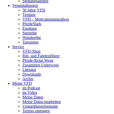
Stellungnahmen
Veranstaltungen
50 Jahre VFD
Termine
VFD – Motivationsmarathon
PferdeStark
Equitana
Sternritte
Wanderritte
Tagungen
Service
VFD-Shop
Ritt- und Fahrtenführer
Pferde-Reise-Wege
Zusammen Unterwegs
Literatur
Downloads
Archiv
Meine VFD
im Podcast
im Video
Meine Daten
Meine Daten bearbeiten
Ummeldungsformular
Termin eintragen