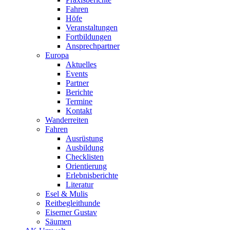
Fahren
Höfe
Veranstaltungen
Fortbildungen
Ansprechpartner
Europa
Aktuelles
Events
Partner
Berichte
Termine
Kontakt
Wanderreiten
Fahren
Ausrüstung
Ausbildung
Checklisten
Orientierung
Erlebnisberichte
Literatur
Esel & Mulis
Reitbegleithunde
Eiserner Gustav
Säumen