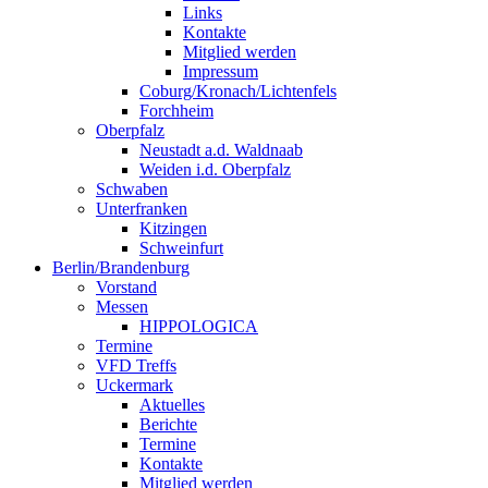
Links
Kontakte
Mitglied werden
Impressum
Coburg/Kronach/Lichtenfels
Forchheim
Oberpfalz
Neustadt a.d. Waldnaab
Weiden i.d. Oberpfalz
Schwaben
Unterfranken
Kitzingen
Schweinfurt
Berlin/Brandenburg
Vorstand
Messen
HIPPOLOGICA
Termine
VFD Treffs
Uckermark
Aktuelles
Berichte
Termine
Kontakte
Mitglied werden