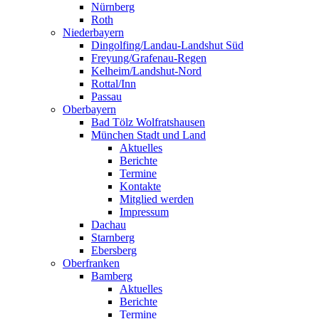
Nürnberg
Roth
Niederbayern
Dingolfing/Landau-Landshut Süd
Freyung/Grafenau-Regen
Kelheim/Landshut-Nord
Rottal/Inn
Passau
Oberbayern
Bad Tölz Wolfratshausen
München Stadt und Land
Aktuelles
Berichte
Termine
Kontakte
Mitglied werden
Impressum
Dachau
Starnberg
Ebersberg
Oberfranken
Bamberg
Aktuelles
Berichte
Termine