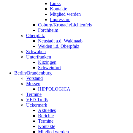
Links
Kontakte
Mitglied werden
Impressum
Coburg/Kronach/Lichtenfels
Forchheim
Oberpfalz
Neustadt a.d. Waldnaab
Weiden i.d. Oberpfalz
Schwaben
Unterfranken
Kitzingen
Schweinfurt
Berlin/Brandenburg
Vorstand
Messen
HIPPOLOGICA
Termine
VFD Treffs
Uckermark
Aktuelles
Berichte
Termine
Kontakte
Mitglied werden