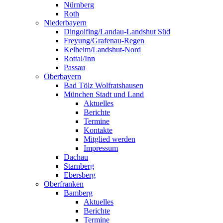
Nürnberg
Roth
Niederbayern
Dingolfing/Landau-Landshut Süd
Freyung/Grafenau-Regen
Kelheim/Landshut-Nord
Rottal/Inn
Passau
Oberbayern
Bad Tölz Wolfratshausen
München Stadt und Land
Aktuelles
Berichte
Termine
Kontakte
Mitglied werden
Impressum
Dachau
Starnberg
Ebersberg
Oberfranken
Bamberg
Aktuelles
Berichte
Termine