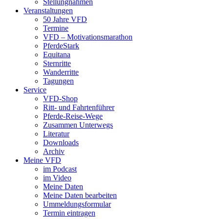
Stellungnahmen
Veranstaltungen
50 Jahre VFD
Termine
VFD – Motivationsmarathon
PferdeStark
Equitana
Sternritte
Wanderritte
Tagungen
Service
VFD-Shop
Ritt- und Fahrtenführer
Pferde-Reise-Wege
Zusammen Unterwegs
Literatur
Downloads
Archiv
Meine VFD
im Podcast
im Video
Meine Daten
Meine Daten bearbeiten
Ummeldungsformular
Termin eintragen