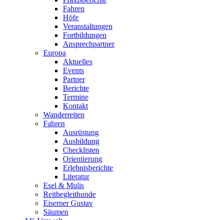
Fahren
Höfe
Veranstaltungen
Fortbildungen
Ansprechpartner
Europa
Aktuelles
Events
Partner
Berichte
Termine
Kontakt
Wanderreiten
Fahren
Ausrüstung
Ausbildung
Checklisten
Orientierung
Erlebnisberichte
Literatur
Esel & Mulis
Reitbegleithunde
Eiserner Gustav
Säumen