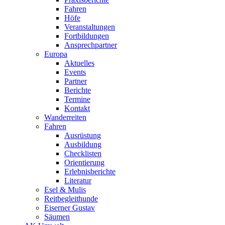
Fahren
Höfe
Veranstaltungen
Fortbildungen
Ansprechpartner
Europa
Aktuelles
Events
Partner
Berichte
Termine
Kontakt
Wanderreiten
Fahren
Ausrüstung
Ausbildung
Checklisten
Orientierung
Erlebnisberichte
Literatur
Esel & Mulis
Reitbegleithunde
Eiserner Gustav
Säumen