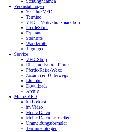
Stellungnahmen
Veranstaltungen
50 Jahre VFD
Termine
VFD – Motivationsmarathon
PferdeStark
Equitana
Sternritte
Wanderritte
Tagungen
Service
VFD-Shop
Ritt- und Fahrtenführer
Pferde-Reise-Wege
Zusammen Unterwegs
Literatur
Downloads
Archiv
Meine VFD
im Podcast
im Video
Meine Daten
Meine Daten bearbeiten
Ummeldungsformular
Termin eintragen