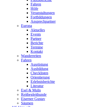
Fahren
Höfe
Veranstaltungen
Fortbildungen
Ansprechpartner
Europa
Aktuelles
Events
Partner
Berichte
Termine
Kontakt
Wanderreiten
Fahren
Ausrüstung
Ausbildung
Checklisten
Orientierung
Erlebnisberichte
Literatur
Esel & Mulis
Reitbegleithunde
Eiserner Gustav
Säumen