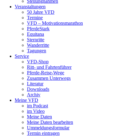
Stellungnahmen
Veranstaltungen
50 Jahre VFD
Termine
VFD – Motivationsmarathon
PferdeStark
Equitana
Sternritte
Wanderritte
Tagungen
Service
VFD-Shop
Ritt- und Fahrtenführer
Pferde-Reise-Wege
Zusammen Unterwegs
Literatur
Downloads
Archiv
Meine VFD
im Podcast
im Video
Meine Daten
Meine Daten bearbeiten
Ummeldungsformular
Termin eintragen