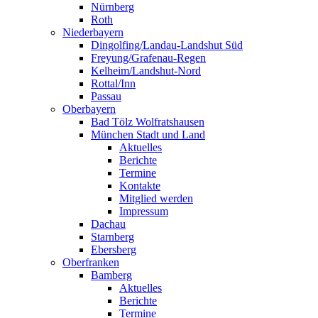
Nürnberg
Roth
Niederbayern
Dingolfing/Landau-Landshut Süd
Freyung/Grafenau-Regen
Kelheim/Landshut-Nord
Rottal/Inn
Passau
Oberbayern
Bad Tölz Wolfratshausen
München Stadt und Land
Aktuelles
Berichte
Termine
Kontakte
Mitglied werden
Impressum
Dachau
Starnberg
Ebersberg
Oberfranken
Bamberg
Aktuelles
Berichte
Termine