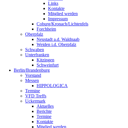
Links
Kontakte
Mitglied werden
Impressum
Coburg/Kronach/Lichtenfels
Forchheim
Oberpfalz
Neustadt a.d. Waldnaab
Weiden i.d. Oberpfalz
Schwaben
Unterfranken
Kitzingen
Schweinfurt
Berlin/Brandenburg
Vorstand
Messen
HIPPOLOGICA
Termine
VFD Treffs
Uckermark
Aktuelles
Berichte
Termine
Kontakte
Mitglied werden