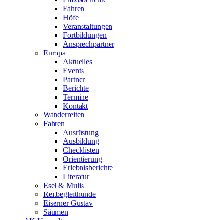
Fahren
Höfe
Veranstaltungen
Fortbildungen
Ansprechpartner
Europa
Aktuelles
Events
Partner
Berichte
Termine
Kontakt
Wanderreiten
Fahren
Ausrüstung
Ausbildung
Checklisten
Orientierung
Erlebnisberichte
Literatur
Esel & Mulis
Reitbegleithunde
Eiserner Gustav
Säumen