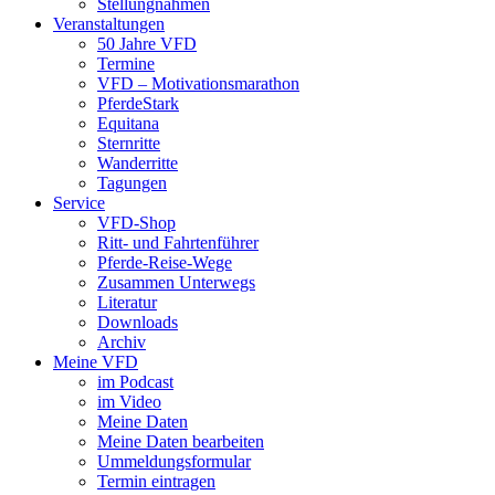
Stellungnahmen
Veranstaltungen
50 Jahre VFD
Termine
VFD – Motivationsmarathon
PferdeStark
Equitana
Sternritte
Wanderritte
Tagungen
Service
VFD-Shop
Ritt- und Fahrtenführer
Pferde-Reise-Wege
Zusammen Unterwegs
Literatur
Downloads
Archiv
Meine VFD
im Podcast
im Video
Meine Daten
Meine Daten bearbeiten
Ummeldungsformular
Termin eintragen