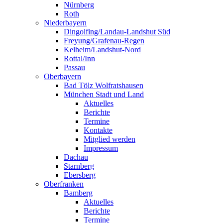
Nürnberg
Roth
Niederbayern
Dingolfing/Landau-Landshut Süd
Freyung/Grafenau-Regen
Kelheim/Landshut-Nord
Rottal/Inn
Passau
Oberbayern
Bad Tölz Wolfratshausen
München Stadt und Land
Aktuelles
Berichte
Termine
Kontakte
Mitglied werden
Impressum
Dachau
Starnberg
Ebersberg
Oberfranken
Bamberg
Aktuelles
Berichte
Termine