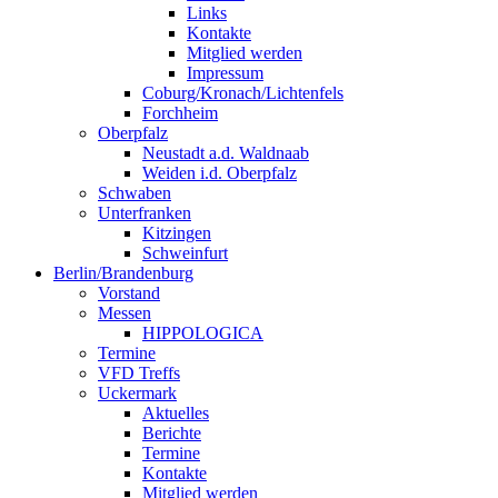
Links
Kontakte
Mitglied werden
Impressum
Coburg/Kronach/Lichtenfels
Forchheim
Oberpfalz
Neustadt a.d. Waldnaab
Weiden i.d. Oberpfalz
Schwaben
Unterfranken
Kitzingen
Schweinfurt
Berlin/Brandenburg
Vorstand
Messen
HIPPOLOGICA
Termine
VFD Treffs
Uckermark
Aktuelles
Berichte
Termine
Kontakte
Mitglied werden