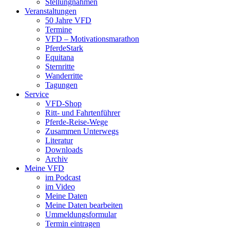
Stellungnahmen
Veranstaltungen
50 Jahre VFD
Termine
VFD – Motivationsmarathon
PferdeStark
Equitana
Sternritte
Wanderritte
Tagungen
Service
VFD-Shop
Ritt- und Fahrtenführer
Pferde-Reise-Wege
Zusammen Unterwegs
Literatur
Downloads
Archiv
Meine VFD
im Podcast
im Video
Meine Daten
Meine Daten bearbeiten
Ummeldungsformular
Termin eintragen