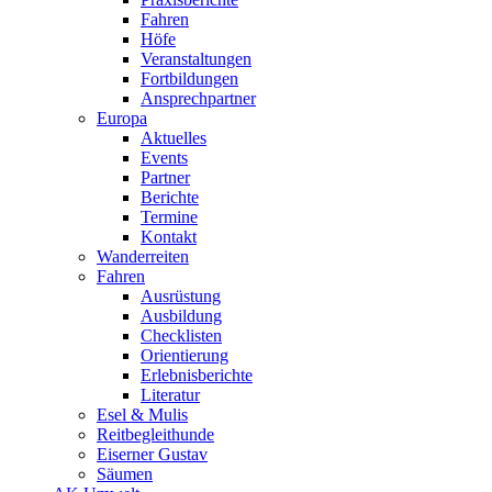
Fahren
Höfe
Veranstaltungen
Fortbildungen
Ansprechpartner
Europa
Aktuelles
Events
Partner
Berichte
Termine
Kontakt
Wanderreiten
Fahren
Ausrüstung
Ausbildung
Checklisten
Orientierung
Erlebnisberichte
Literatur
Esel & Mulis
Reitbegleithunde
Eiserner Gustav
Säumen