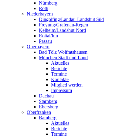
Nürnberg
Roth
Niederbayern
Dingolfing/Landau-Landshut Süd
Freyung/Grafenau-Regen
Kelheim/Landshut-Nord
Rottal/Inn
Passau
Oberbayern
Bad Tölz Wolfratshausen
München Stadt und Land
Aktuelles
Berichte
Termine
Kontakte
Mitglied werden
Impressum
Dachau
Starnberg
Ebersberg
Oberfranken
Bamberg
Aktuelles
Berichte
Termine