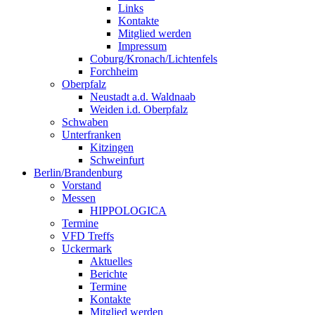
Links
Kontakte
Mitglied werden
Impressum
Coburg/Kronach/Lichtenfels
Forchheim
Oberpfalz
Neustadt a.d. Waldnaab
Weiden i.d. Oberpfalz
Schwaben
Unterfranken
Kitzingen
Schweinfurt
Berlin/Brandenburg
Vorstand
Messen
HIPPOLOGICA
Termine
VFD Treffs
Uckermark
Aktuelles
Berichte
Termine
Kontakte
Mitglied werden