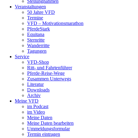
Stellungnahmen
Veranstaltungen
50 Jahre VFD
Termine
VFD – Motivationsmarathon
PferdeStark
Equitana
Sternritte
Wanderritte
Tagungen
Service
VFD-Shop
Ritt- und Fahrtenführer
Pferde-Reise-Wege
Zusammen Unterwegs
Literatur
Downloads
Archiv
Meine VFD
im Podcast
im Video
Meine Daten
Meine Daten bearbeiten
Ummeldungsformular
Termin eintragen