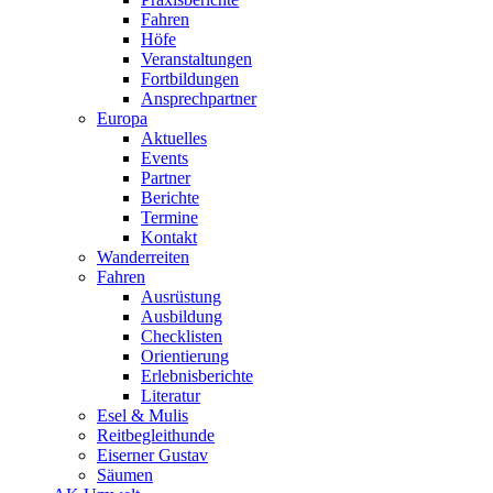
Fahren
Höfe
Veranstaltungen
Fortbildungen
Ansprechpartner
Europa
Aktuelles
Events
Partner
Berichte
Termine
Kontakt
Wanderreiten
Fahren
Ausrüstung
Ausbildung
Checklisten
Orientierung
Erlebnisberichte
Literatur
Esel & Mulis
Reitbegleithunde
Eiserner Gustav
Säumen