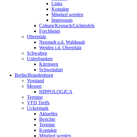
Links
Kontakte
Mitglied werden
Impressum
Coburg/Kronach/Lichtenfels
Forchheim
Oberpfalz
Neustadt a.d. Waldnaab
Weiden i.d. Oberpfalz
Schwaben
Unterfranken
Kitzingen
Schweinfurt
Berlin/Brandenburg
Vorstand
Messen
HIPPOLOGICA
Termine
VFD Treffs
Uckermark
Aktuelles
Berichte
Termine
Kontakte
Mitglied werden