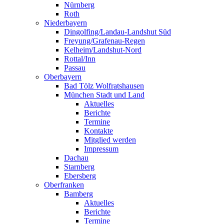
Nürnberg
Roth
Niederbayern
Dingolfing/Landau-Landshut Süd
Freyung/Grafenau-Regen
Kelheim/Landshut-Nord
Rottal/Inn
Passau
Oberbayern
Bad Tölz Wolfratshausen
München Stadt und Land
Aktuelles
Berichte
Termine
Kontakte
Mitglied werden
Impressum
Dachau
Starnberg
Ebersberg
Oberfranken
Bamberg
Aktuelles
Berichte
Termine